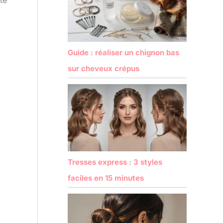
té
Guide : réaliser un chignon bas
sur cheveux crépus
Tresses express : 3 styles
faciles en 15 minutes