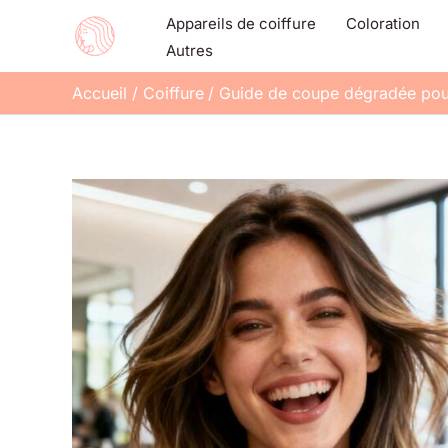
Aller
Appareils de coiffure
Coloration
au
Autres
contenu
Accueil
Coiffure
Guide de coupe dégradée pou