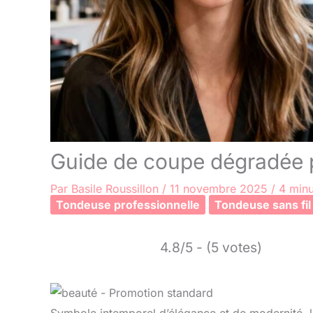
Guide de coupe dégradée 
Par
Basile Roussillon
/
11 novembre 2025
/
4 minu
Tondeuse professionnelle
Tondeuse sans fil
4.8/5 - (5 votes)