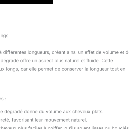
ongs
 différentes longueurs, créant ainsi un effet de volume et d
égradé offre un aspect plus naturel et fluide. Cette
x longs, car elle permet de conserver la longueur tout en
s :
 le dégradé donne du volume aux cheveux plats.
eté, favorisant leur mouvement naturel.
eveux plus faciles à coiffer, qu’ils soient lisses ou bouclés