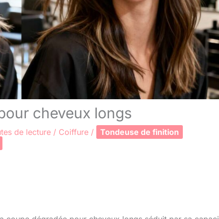
pour cheveux longs
tes de lecture
/
Coiffure
/
Tondeuse de finition