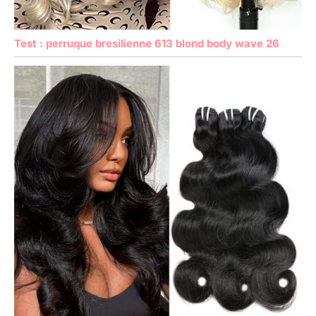
Test : perruque bresilienne 613 blond body wave 26