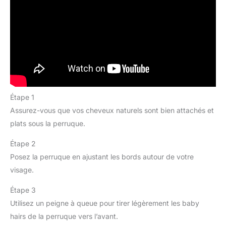
Étape 1
Assurez-vous que vos cheveux naturels sont bien attachés et
plats sous la perruque.
Étape 2
Posez la perruque en ajustant les bords autour de votre
visage.
Étape 3
Utilisez un peigne à queue pour tirer légèrement les baby
hairs de la perruque vers l’avant.