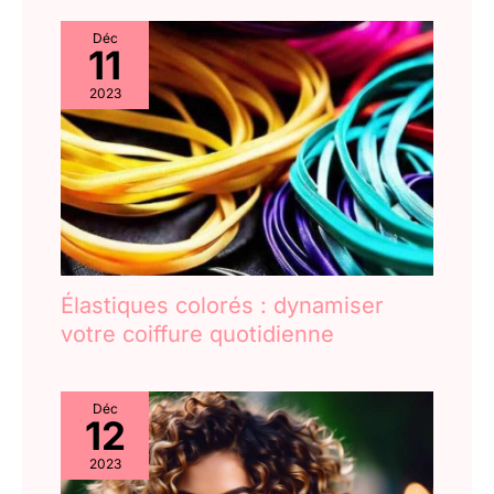
la mauvaise haleine En
journée. CONCEPTION
partenariat avec
PLUS RESPONSABLE :
Déc
TerraCycle, la brosse à
11
Colgate s'engage pour la
dents Signal Protection
durabilité. Le manche
Intégrale est 100 %
2023
coloré de cette brosse à
recyclable Il suffit de la
dents manuelle est
déposer dans le point de
fabriqué avec 35% de
collecte le plus proche de
plastique recyclé et son
chez vous
emballage est conçu
avec 50% de matériaux
recyclés, pour un choix
plus conscient.
Élastiques colorés : dynamiser
votre coiffure quotidienne
Déc
12
2023