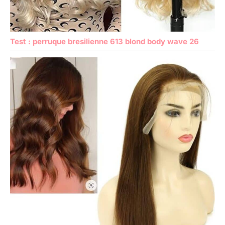
Test : perruque bresilienne 613 blond body wave 26