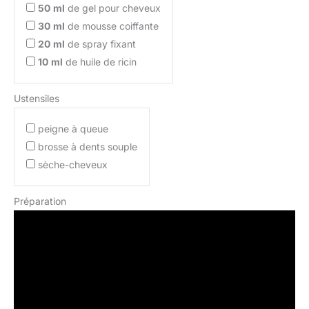
50
ml
de gel pour cheveux
30
ml
de mousse coiffante
20
ml
de spray fixant
10
ml
de huile de ricin
Ustensiles
peigne à queue
brosse à dents souple
sèche-cheveux
Préparation