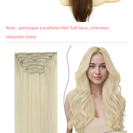
Avis : perruque Larafona Hair full lace, cheveux
naturels remy