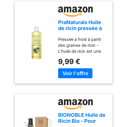
PraNaturals Huile
de ricin pressée à
froid 500 ml – 100%
Pressée à froid à partir
naturel végétalien
des graines de ricin -
L’huile de ricin est une
huile végétale obtenue
9,99 €
en pressant les graines
du ricin commun. La
méthode de pressage à
froid garantit les
meilleurs résultats, étant
donné que la
température basse ne
décompose pas le
contenu nutritionnel et
BIONOBLE Huile de
n’affaiblit pas l’arôme ni
Ricin Bio - Pour
les composants
Cheveux, Barbe,