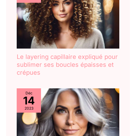
Le layering capillaire expliqué pour
sublimer ses boucles épaisses et
crépues
Déc
14
2023