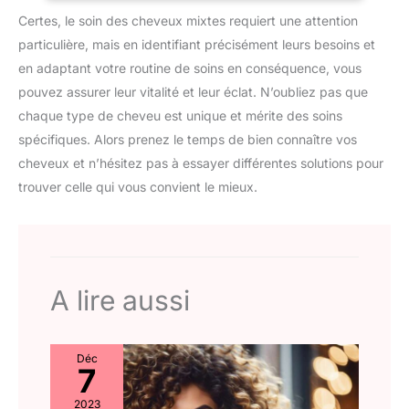
des cheveux tout en les protégeant du frottement contre
froide après l'avoir reçu.
Certes, le soin des cheveux mixtes requiert une attention
l’oreiller. 【Utilisation Polyvalente】Que ce soit pour dormir, les
Lavage à la main à l'eau froide
soins de la peau, le maquillage, le spa ou les voyages – ce
ou lavage en machine/cycle
particulière, mais en identifiant précisément leurs besoins et
bonnet est un accessoire pratique au quotidien.
délicat. ensuite, placez-le dans
en adaptant votre routine de soins en conséquence, vous
un endroit frais et attendez qu'il
sèche naturellement. S'il y a un
pouvez assurer leur vitalité et leur éclat. N’oubliez pas que
problème de qualité ou si vous
n'êtes pas satisfait du bonnet
chaque type de cheveu est unique et mérite des soins
de nuit en satin que vous avez
acheté, n'hésitez pas à nous
spécifiques. Alors prenez le temps de bien connaître vos
contacter. Nous vous fournirons
cheveux et n’hésitez pas à essayer différentes solutions pour
certainement une solution
satisfaisante dans les 24
trouver celle qui vous convient le mieux.
heures.
A lire aussi
Déc
7
2023