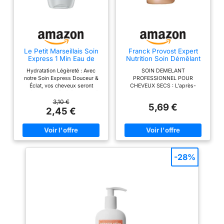
Le Petit Marseillais Soin
Franck Provost Expert
Express 1 Min Eau de
Nutrition Soin Démêlant
Coco Bio, 200 mL
Karité Coco Cheveux
Hydratation Légèreté : Avec
SOIN DEMELANT
Secs 450ml
notre Soin Express Douceur &
PROFESSIONNEL POUR
Éclat, vos cheveux seront
CHEVEUX SECS : L'après-
parfaitement démêlés, hydratés
shampooing Franck Provost
et protégés des racines
Expert Nutrition démêle
3,10 €
5,69 €
jusqu’aux pointes. Pour une
instantanément les longueurs et
2,45 €
chevelure douce et brillante
nourrit la fibre des cheveux
Origine naturelle : Pour apporter
secs et rêches en ciblant
tout l’éclat du soleil dans vos
uniquement les zones abîmées
cheveux, Le Petit Marseillais a
du cheveu pour les traiter sans
créé une formule hautement
les alourdir. UNE ROUTINE AUX
naturelle et reconnue pour son
RÉSULTATS PROUVÉS : Testé et
-28%
efficacité Eau de Coco Bio : La
approuvé par Franck Provost,
formule de ce soin pour les
ce soin cheveux professionnel
cheveux contient de l’eau de
apporte +95% de nutrition*, 2x
coco bio, réputée pour ses
plus de brillance* et +71% de
propriétés hydratantes et
douceur* (*test instrumental
restructurantes. De quoi
avec application du
apporter douceur et légèreté à
shampooing et du masque
vos cheveux Conseils
capillaire Expert Nutrition).
d'utilisation : Répartissez une
FORMULE RICHE EN SOIN :