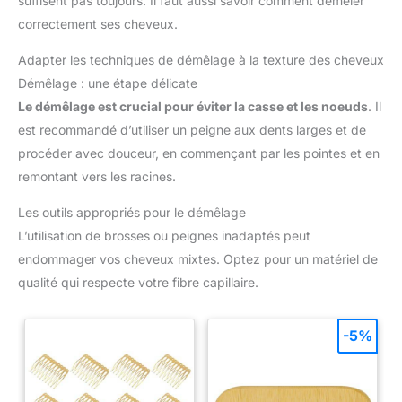
suffisent pas toujours. Il faut aussi savoir comment démêler
naturelle, cette formule prend soin de tes cheveux avec
correctement ses cheveux.
beaucoup de douceur.
MADE IN FRANCE : Tous les
produits de la marque Energie Fruit sont fabriqués en France
avec des produits naturels et transparents.
VÉGAN ET
Adapter les techniques de démêlage à la texture des cheveux
FIÈRE DE L'ÊTRE : La marque Energie fruit est certifiée PETA,
tous nos produits sont végans et non testés sur les animaux.
Démêlage : une étape délicate
B CORP : En étant certifiée B Corp, la marque Energie Fruit
Le démêlage est crucial pour éviter la casse et les noeuds
. Il
a rejoint une communauté de marques qui respecte des normes
sociales et environnementales très élevées.
est recommandé d’utiliser un peigne aux dents larges et de
procéder avec douceur, en commençant par les pointes et en
remontant vers les racines.
Les outils appropriés pour le démêlage
L’utilisation de brosses ou peignes inadaptés peut
endommager vos cheveux mixtes. Optez pour un matériel de
qualité qui respecte votre fibre capillaire.
-5%