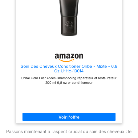
des acides salicylique et
seule étape. Formulée avec des
hyaluronique combinés dans
ingrédients riches, cette barre
une formule innovante offre
est d'aider à restaurer la beauté
l'équilibre parfait pour purifier
naturelle des cheveux à chaque
les racines en douceur et
utilisation. Mélange
réhydrater les longueurs sans
d'ingrédients naturels pour le
alourdir Contenu : 1x Routine
soin des cheveux - Notre barre
Elseve Hyaluron Pure Cheveux
de shampooing est faite
Gras - Shampooing + Sérum,
d'extraits d'eau de riz
Contenance : 300ml + 102ml
fermentée et d'huiles naturelles.
Un mélange d'eau de riz et
d'huiles riches comme
l'arganier, l'olive et le son de riz
nourrit vos cheveux avec des
Soin Des Cheveux Conditioner Oribe - Mixte - 6.8
acides aminés, des protéines et
Oz U-Hc-10014
des vitamines pour une
croissance naturelle des
Oribe Gold Lust Après-shampooing réparateur et restaurateur
cheveux. Shampooing à l'eau
200 ml 6,8 oz or conditionneur
de riz pour des cheveux sains,
brillants et hydratés. Les
bonnes choses viennent dans
de petits emballages - Mais
notre barre de shampooing a le
meilleur des deux mondes. Le 5
onces. bar équivaut à environ 3
bouteilles de shampoing liquide
et dure plus longtemps que les
autres barres, ce qui vous en
Passons maintenant à l’aspect crucial du soin des cheveux : le
donne plus pour votre argent.
La conception de la barre ovale