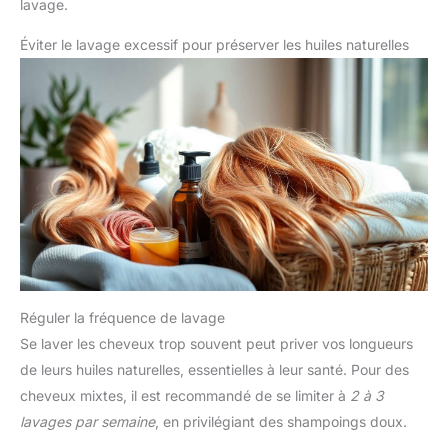
lavage.
en forme de grain de riz est
facile à saisir et idéale pour le
shampooing. Le solide est
Éviter le lavage excessif pour préserver les huiles naturelles
meilleur que le liquide - Nous
visons à être une marque de
beauté durable. Notre barre de
shampooing est fabriquée à
partir d'ingrédients naturels et
efficaces et notre emballage est
un emballage en papier de
canne à sucre 100% recyclable
et biodégradable. Rejoignez
notre voyage pour sauver la
terre.
Réguler la fréquence de lavage
Se laver les cheveux trop souvent peut priver vos longueurs
de leurs huiles naturelles, essentielles à leur santé. Pour des
cheveux mixtes, il est recommandé de se limiter à
2 à 3
lavages par semaine
, en privilégiant des shampoings doux.