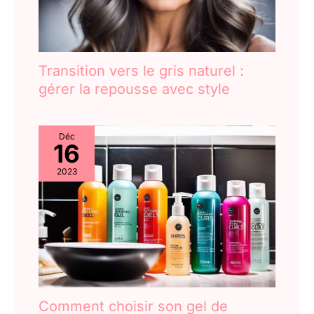
Transition vers le gris naturel :
gérer la repousse avec style
Déc
16
2023
Comment choisir son gel de