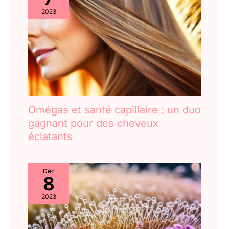
2023
Omégas et santé capillaire : un duo
gagnant pour des cheveux
éclatants
Déc
8
2023