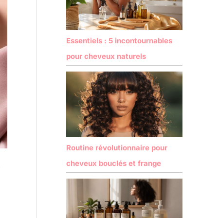
Essentiels : 5 incontournables
pour cheveux naturels
Routine révolutionnaire pour
x
cheveux bouclés et frange