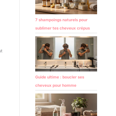
7 shampoings naturels pour
sublimer tes cheveux crépus
st
Guide ultime : boucler ses
cheveux pour homme