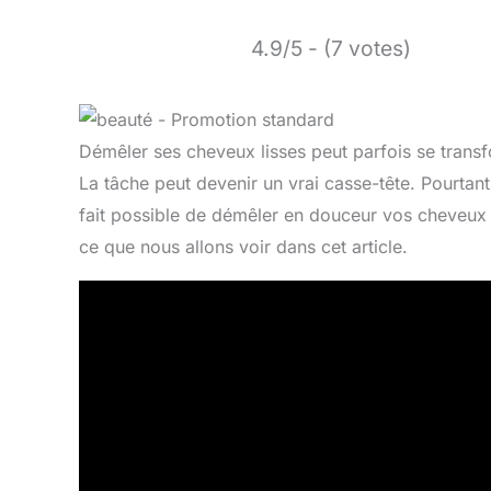
4.9/5 - (7 votes)
Démêler ses cheveux lisses peut parfois se trans
La tâche peut devenir un vrai casse-tête. Pourtant,
fait possible de démêler en douceur vos cheveux s
ce que nous allons voir dans cet article.