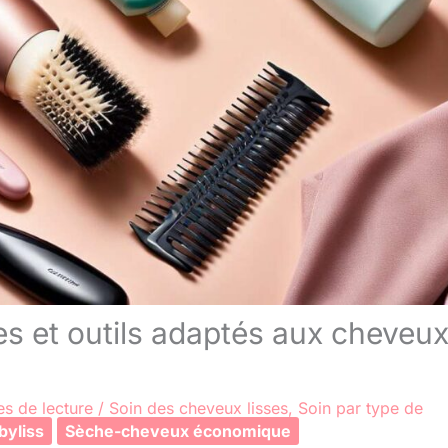
s et outils adaptés aux cheveu
es de lecture
/
Soin des cheveux lisses
,
Soin par type de
yliss
Sèche-cheveux économique