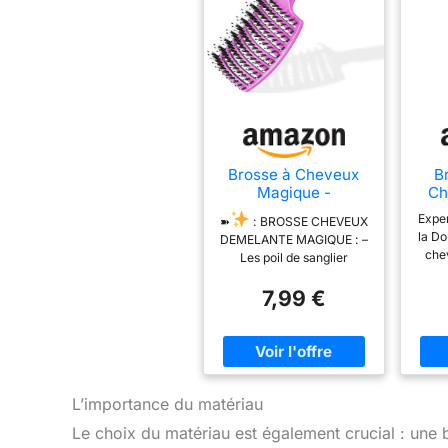
Brosse à Cheveux
B
Magique -
Ch
Démêlante
Expe
➽
: BROSSE CHEVEUX
Instantanée - Poils
la Do
DEMELANTE MAGIQUE : –
de Sanglier & Nylon
che
Les poil de sanglier
- Anti-Casse & Anti-
co
naturel et les poils en
Statique - Pour
f
7,99 €
nylon permettent grâce à
Cheveux Bouclés,
ch
leur teneur en kératine de
Lisses, Épais ou Fins
im
nourrir le cuir chevelu.
- Hommes, Femmes,
sha
C’est magique les
Enfants
gril
cheveux sont nourris,
éli
brillants et moins cassant
tirer
et cela permet d’Evité
L’importance du matériau
idéa
l’effet racines grasses,
Le choix du matériau est également crucial : une
long
pointes sèches et donc