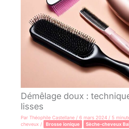
Démêlage doux : technique
lisses
Par
Théophile Castellane
/
6 mars 2024
/
5 minut
cheveux
/
Brosse ionique
Sèche-cheveux Bab