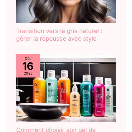
Transition vers le gris naturel :
gérer la repousse avec style
Déc
16
2023
Comment choisir son gel de