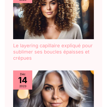
Le layering capillaire expliqué pour
sublimer ses boucles épaisses et
crépues
Déc
14
2023