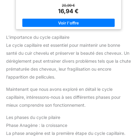
technologie Silksteel Fusion pour protéger les cheveux contre
la casse et les dommages mécaniques, liés aux appareils
20,99 €
chauffants. METAL PURIFIER: Formulé avec la technologie
16,94 €
Metal Purifier, il optimise la protection contre les radicaux
libres et encapsule les métaux nocifs présents dans l'eau pour
maintenir l'éclat de la couleur. ROUTINE POUR LES CHEVEUX :
Associez ce shampoing à l'après-shampoing et au masque
pour une réparation encore plus intense.
L’importance du cycle capillaire
Le cycle capillaire est essentiel pour maintenir une bonne
santé du cuir chevelu et préserver la beauté des cheveux. Un
dérèglement peut entrainer divers problèmes tels que la chute
prématurée des cheveux, leur fragilisation ou encore
l’apparition de pellicules.
Maintenant que nous avons exploré en détail le cycle
capillaire, intéressons-nous à ses différentes phases pour
mieux comprendre son fonctionnement.
Les phases du cycle pilaire
Phase Anagène : la croissance
La phase anagène est la première étape du cycle capillaire.