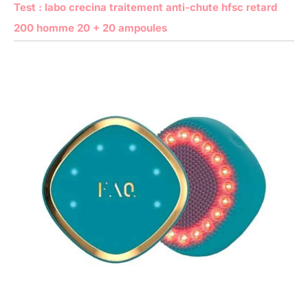
Test : labo crecina traitement anti-chute hfsc retard
200 homme 20 + 20 ampoules