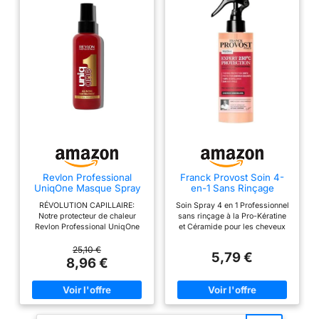
Revlon Professional
Franck Provost Soin 4-
UniqOne Masque Spray
en-1 Sans Rinçage
Sans Rinçage 10 En 1-
Protection Chaleur 230°C
RÉVOLUTION CAPILLAIRE:
Soin Spray 4 en 1 Professionnel
150ml
190ml
Notre protecteur de chaleur
sans rinçage à la Pro-Kératine
Revlon Professional UniqOne
et Céramide pour les cheveux
sublime tous les types de
sensibilisés Protège les
cheveux dès la 1ère utilisation.
cheveux jusqu'à 230°C
25,10 €
5,79 €
Soin sans rinçage, pour des
Appliquez le spray des
8,96 €
résultats spectaculaires.
longueurs jusqu'aux pointes sur
cheveux humides ou secs avant
l'utilisation d'un appareil
chauffant 68% de brillance et
24h anti-frizz