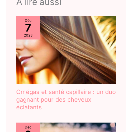
A lire aussi
Déc
7
2023
Omégas et santé capillaire : un duo
gagnant pour des cheveux
éclatants
Déc