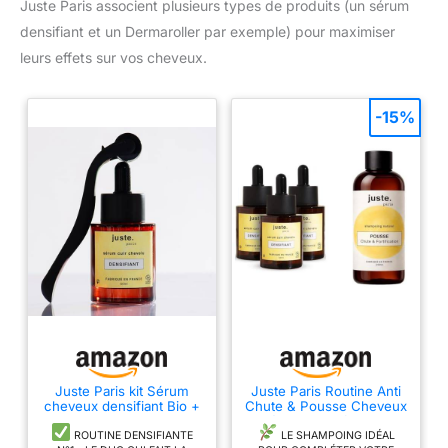
Juste Paris associent plusieurs types de produits (un sérum
Compléter avec le Sérum et le Fondant de la gamme Genesis.
DES SOINS CAPILLAIRES SUR-MESURE : Forte de son
densifiant et un Dermaroller par exemple) pour maximiser
expertise professionnelle, Kérastase crée des soins
leurs effets sur vos cheveux.
personnalisables pour répondre aux besoins de chaque
typologie de cheveux grâce à des produits innovants adaptés
à chaque spécificité capillaire.
-15%
Juste Paris kit Sérum
Juste Paris Routine Anti
cheveux densifiant Bio +
Chute & Pousse Cheveux
Dermaroller - Traitement
– Sérum Densifiant Cure
microbiote cuir chevelu -
3 Mois + Shampoing
ROUTINE DENSIFIANTE
LE SHAMPOING IDÉAL