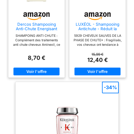
Dercos Shampooing
LUXÉOL - Shampooing
Anti-Chute Energisant
Antichute - Réduit la
Niacinamide AHA
Chute de Cheveux
SHAMPOING ANTI CHUTE :
5929 CHEVEUX SAUVES DE LA
Vitamine E
Complément des traitements
PHASE DE CHUTE* : Fragilisés,
anti chute cheveux Aminexil, ce
vos cheveux ont tendance à
shampooing nettoyant doux
tomber ? Le Shampooing Luxéol
réduit la perte de cheveux; Il
Antichute diminue la chute de
15,99 €
8,70 €
convient aux cheveux cassants
cheveux de 44%* et sauve
12,40 €
FORMULE REVITALISANTE : Ce
5929 cheveux de la phase de
shampooing réduit la perte de
chute*. Les cheveux moins
cheveux; Testé sous contrôle
cassants et plus résistants.
dermatologique, il est composé
CLINIQUEMENT PROUVÉ : Sur
de Niacinamide, AHA et
65 personnes*, 92 % trouvent
Vitamine E pour revitaliser de la
leurs cheveux plus résistants,
-34%
racine jusqu'aux pointes
89 % moins cassants, et 86 %
EFFICACITÉ CLINIQUEMENT
estiment que le shampooing
PROUVÉE : D'après un test
Antichute ralentit la chute et
utilisateur du shampoing anti
laisse les cheveux en meilleure
chute cheveux sur 154
santé.** FORMULE ENRICHIE
personnes durant 3 semaines,
EN EXTRAIT DE KERATINE, A
78% ont les cheveux fortifiés,
L'ACTION ANTI CHUTE : Ce
76% ont les cheveux revitalisés
shampooing sans silicones est
APPLICATION : Appliquer le
enrichi en extrait de kératine,
shampoing anti chute sur
obtenu par un procédé