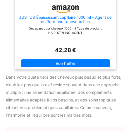
cheveux fins, fragiles ou sujets
dense, jusqu’à +7 000 cheveux
à la chute.
UNE ROUTINE
en 84 jours.
POUR TOUS
SIMPLE POUR RETROUVER
LES CHEVEUX – FEMMES &
CONFIANCE EN VOS CHEVEUX
JUSTUS Épaississant capillaire 1000 ml - Agent de
HOMMES – Cheveux fins,
– Utilisez le shampoing à
coiffure pour cheveux fins
clairsemés, bouclés ou lisses :
chaque lavage puis appliquez
cette routine s’adapte à tous les
Décapant pour cheveux 1000 ml Type de produit :
le sérum quotidiennement pour
types de cheveux et à tous les
HAIR_STYLING_AGENT
intégrer facilement votre cure
cuirs chevelus. Un rituel
anti-chute dans votre routine
universel, efficace aussi bien
beauté.
pour les femmes que pour les
42,28 €
hommes.
FORMULE
CLEAN, VÉGAN & MADE IN
FRANCE – Offrez à vos cheveux
le meilleur du naturel avec une
formule végane, bio, sans
silicone, sans parabènes ni
Dans votre quête vers des cheveux plus beaux et plus forts,
sulfates. Notée 100/100 sur
Yuka, fabriquée en France, pour
n’oubliez pas que la clef réside souvent dans une approche
des résultats visibles en toute
multiple : une alimentation équilibrée, des compléments
confiance.
Nous
recommandons notre cure de 3
alimentaires adaptés à vos besoins, et des soins topiques
mois pour une efficacité
optimale (3 flacons de 50 ml).
ciblant vos problématiques capillaires. Comme souvent,
l’harmonie et l’équilibre sont les maîtres mots.