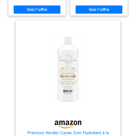
CHEVEUX Marque : Unknown
abîmés et colorés, leur
Format : 150 ml Paquet de 2
redonnant force et brillance
[Résultats dignes d'un salon à
domicile] - Conçu pour les
cheveux colorés, secs et
crépus, il cible les cassures et
les pointes fourchues, comme
un soin capillaire de luxe
[Texture légère] - Ce masque
capillaire est léger et pénètre
facilement. Son parfum unique
offre une sensation de luxe
incomparable. [Convient à tous
les types de cheveux] - Si vos
cheveux sont extrêmement secs
et désordonnés, utilisez ce
masque capillaire pour nourrir
en profondeur les cheveux
abîmés et difficiles à entretenir,
afin qu'ils soient brillants et
lisses. Notre masque capillaire
est idéal pour les cheveux
Premium Keratin Caviar Soin Hydratant à la