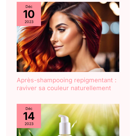
Déc
10
2023
Après-shampooing repigmentant :
raviver sa couleur naturellement
Déc
14
2023