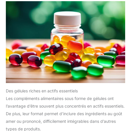
ABSORPTION OPTIMISÉE AVEC EXTRAIT DE NOIX DE COCO —
Nous avons enrichi notre formule avec un extrait concentré
d’huile de coco, naturellement riche en acides gras, pour
favoriser une absorption optimale de la biotine par l’organisme.
Un complément alimentaire pour cheveux et ongles rapide et
efficace. SOUTIEN À LA POUSSE DES CHEVEUX POUR FEMME
ET HOMME - Que vous recherchiez des vitamines cheveux
féminins, un fortifiant pour les ongles ou un complément pour
la pousse de la barbe masculine — VitaBright Biotine avec
Noix de Coco est formulé pour nourrir de l’intérieur et vous
aider à vous sentir et à paraître au mieux chaque jour. UNE
MARQUE DE CONFIANCE, CHOISIE PARTOUT EN EUROPE
Depuis plus de 10 ans, VitaBright est une référence en Europe
dans l’univers des vitamines et des compléments alimentaires,
avec des millions de clients qui nous choisissent et nous font
confiance chaque jour pour la qualité de nos produits. Nous
fabriquons nos compléments dans des installations certifiées
de qualité pharmaceutique, nous soumettons chaque ingrédient
à des tests rigoureux en laboratoire indépendant et nous
protégeons chaque flacon avec un double sceau de sécurité —
pour vous garantir un maximum de pureté, de sécurité et de
Des gélules riches en actifs essentiels
qualité.
Les compléments alimentaires sous forme de gélules ont
l’avantage d’être souvent plus concentrés en actifs essentiels.
De plus, leur format permet d’inclure des ingrédients au goût
amer ou prononcé, difficilement intégrables dans d’autres
types de produits.