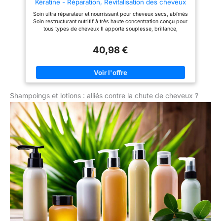
Kératine - Réparation, Revitalisation des cheveux
Secs Abîmés et Colorés - 1000ml
Soin ultra réparateur et nourrissant pour cheveux secs, abîmés
Soin restructurant nutritif à très haute concentration conçu pour
tous types de cheveux Il apporte souplesse, brillance,
hydratation Nourrit, gaine et lisse les longueurs et pointes tout
en renforçant la protection naturelle Concentré en kératine,
40,98 €
protéine de soie, collagène, Aloe Vera
Shampoings et lotions : alliés contre la chute de cheveux ?