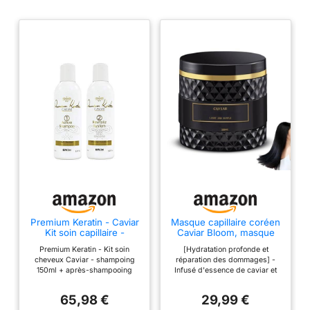
Premium Keratin - Caviar
Masque capillaire coréen
Kit soin capillaire -
Caviar Bloom, masque
shampooing 150ml +
capillaire au collagène,
Premium Keratin - Kit soin
[Hydratation profonde et
revitalisant 150ml
hydratant et réparateur,
cheveux Caviar - shampoing
réparation des dommages] -
après-shampoing pour
150ml + après-shampooing
Infusé d'essence de caviar et
cheveux secs et abîmés
150ml Type de produit :
de protéines de soie, ce
NETTOYANT ET
masque intensif hydrate
65,98 €
29,99 €
CONDITIONNEUR POUR
durablement les cheveux secs,