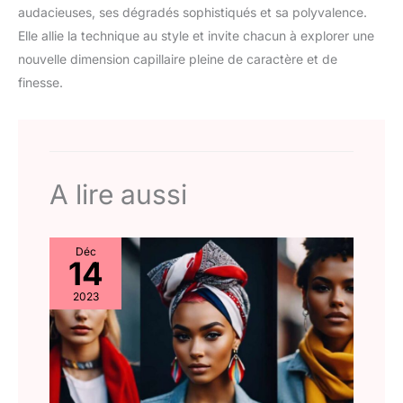
audacieuses, ses dégradés sophistiqués et sa polyvalence.
Elle allie la technique au style et invite chacun à explorer une
nouvelle dimension capillaire pleine de caractère et de
finesse.
A lire aussi
Déc
14
2023