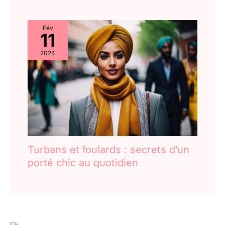
Fév
11
2024
Turbans et foulards : secrets d’un
porté chic au quotidien