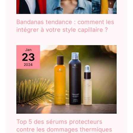
Bandanas tendance : comment les
intégrer à votre style capillaire ?
Jan
23
2024
Top 5 des sérums protecteurs
contre les dommages thermiques