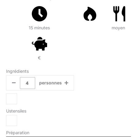
15 minutes
moyen
€
Ingrédients
personnes
Ustensiles
Préparation