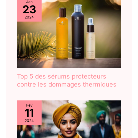
Jan
23
2024
Top 5 des sérums protecteurs
contre les dommages thermiques
Fév
11
2024