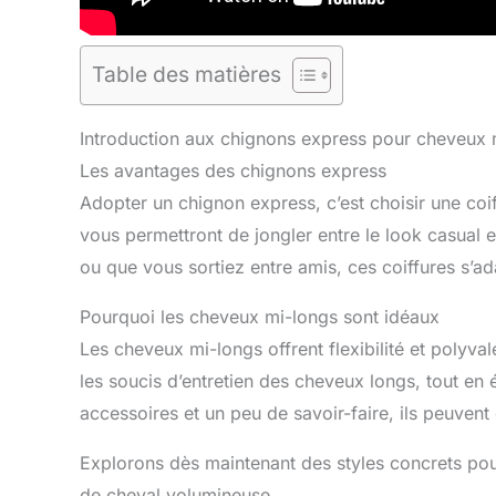
Table des matières
Introduction aux chignons express pour cheveux 
Les avantages des chignons express
Adopter un chignon express, c’est choisir une coi
vous permettront de jongler entre le look casual 
ou que vous sortiez entre amis, ces coiffures s’a
Pourquoi les cheveux mi-longs sont idéaux
Les cheveux mi-longs offrent flexibilité et polyval
les soucis d’entretien des cheveux longs, tout en 
accessoires et un peu de savoir-faire, ils peuvent
Explorons dès maintenant des styles concrets pou
de cheval volumineuse.