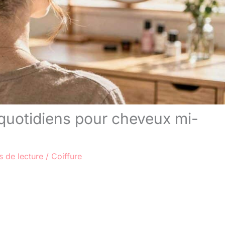
 quotidiens pour cheveux mi-
s de lecture
/
Coiffure