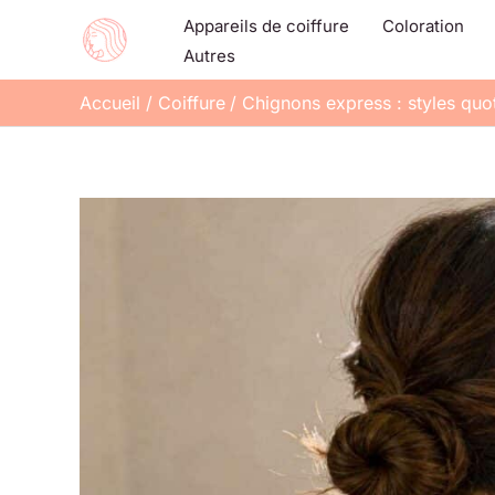
Aller
Appareils de coiffure
Coloration
au
Autres
contenu
Accueil
Coiffure
Chignons express : styles quo