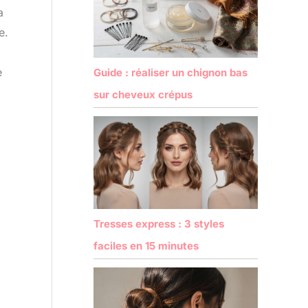
a
e.
e
Guide : réaliser un chignon bas
sur cheveux crépus
Tresses express : 3 styles
faciles en 15 minutes