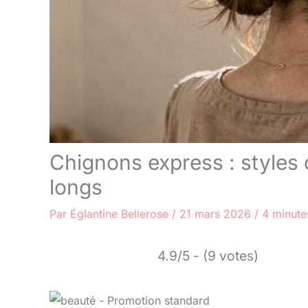
Chignons express : styles
longs
Par
Églantine Bellerose
/
21 mars 2026
/
4 minute
4.9/5 - (9 votes)