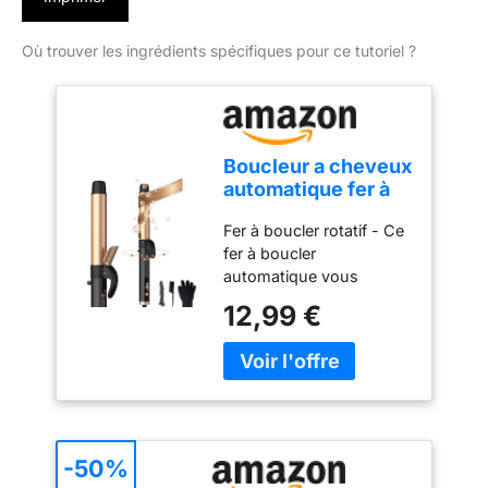
Où trouver les ingrédients spécifiques pour ce tutoriel ?
Boucleur a cheveux
automatique fer à
boucler rotatif pour
Fer à boucler rotatif - Ce
cheveux longs, fer
fer à boucler
a friser avec écran
automatique vous
LCD, large diamètre
permet de créer des
de 32 mm et
12,99 €
boucles et des
rotation à 360°,
ondulations sans effort.
140-220 °C
Son bouton de rotation
automatique
gauche/droite réduit le
temps de bouclage.
Facile à utiliser, il vous
-50%
aide à obtenir des