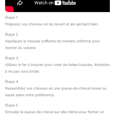
Étape 1
Préparez vos cheveux en les lavant et les séchant bien.
Étape 2
Appliquez la mousse coiffante de manière uniforme pour
donner du volume.
Étape 3
Utilisez le fer à boucler pour créer de belles boucles. Attention
à ne pas vous brûler.
Étape 4
Rassemblez vos cheveux en une queue-de-cheval basse ou
haute selon votre préférence.
Étape 5
Enroulez la queue-de-cheval sur elle-même pour former un