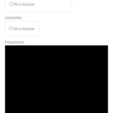
fer à boucler
Ustensiles
fer à boucler
Préparation