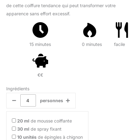
de cette coiffure tendance qui peut transformer votre
apparence sans effort excessif.
15 minutes
0 minutes
facile
€€
Ingrédients
personnes
20
ml
de mousse coiffante
30
ml
de spray fixant
10
unités
de épingles à chignon