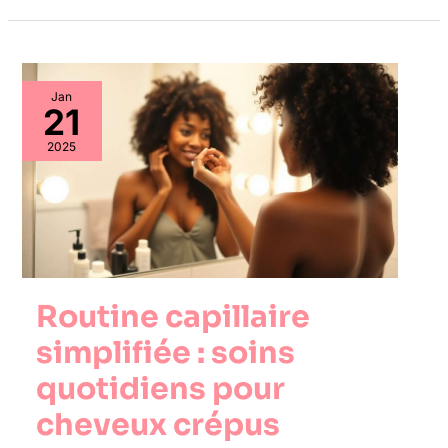
Jan
21
2025
Routine capillaire
simplifiée : soins
quotidiens pour
cheveux crépus