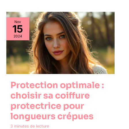
Nov
15
2024
Protection optimale :
choisir sa coiffure
protectrice pour
longueurs crépues
3 minutes de lecture