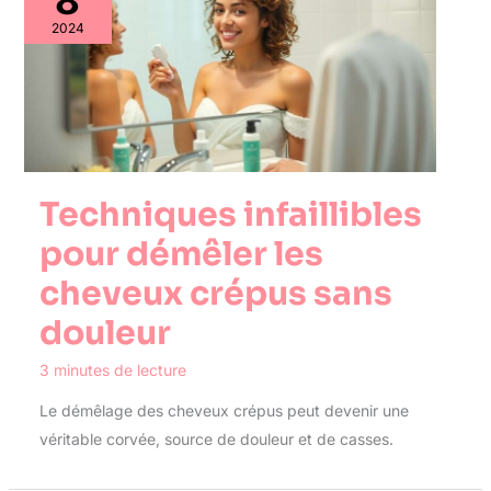
8
2024
Techniques infaillibles
pour démêler les
cheveux crépus sans
douleur
3 minutes de lecture
Le démêlage des cheveux crépus peut devenir une
véritable corvée, source de douleur et de casses.