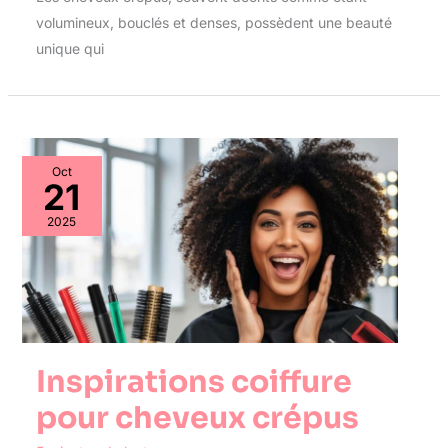
volumineux, bouclés et denses, possèdent une beauté
unique qui
Oct
21
2025
Inspirations coiffure
pour cheveux crépus