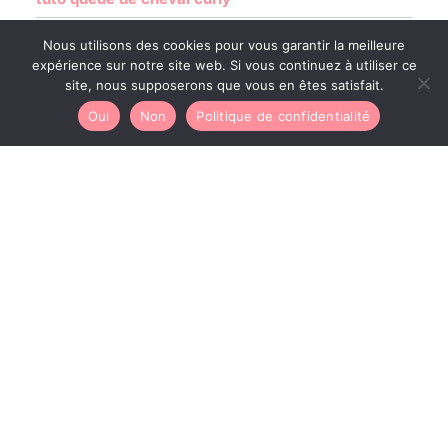
Nous utilisons des cookies pour vous garantir la meilleure
expérience sur notre site web. Si vous continuez à utiliser ce
site, nous supposerons que vous en êtes satisfait.
Oui
Non
Politique de confidentialité
Réaliser des vanilles sur cheveux crépus : guide de
twist
Copyright © 2026 Cheveux Center
Politique de confidentialité