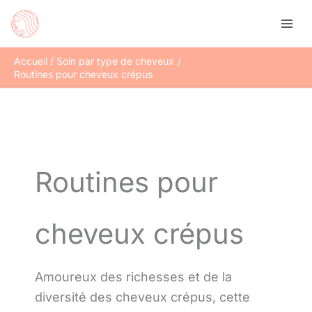
Aller
Rechercher
au
contenu
Accueil
Soin par type de cheveux
Routines pour cheveux crépus
Routines pour
cheveux crépus
Amoureux des richesses et de la
diversité des cheveux crépus, cette