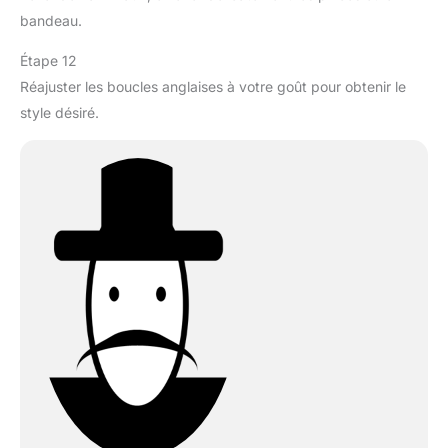
bandeau.
Étape 12
Réajuster les boucles anglaises à votre goût pour obtenir le
style désiré.