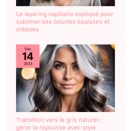
Le layering capillaire expliqué pour
sublimer ses boucles épaisses et
crépues
Déc
14
2023
Transition vers le gris naturel :
gérer la repousse avec style