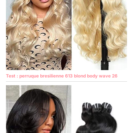
Test : perruque bresilienne 613 blond body wave 26