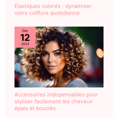
Élastiques colorés : dynamiser
votre coiffure quotidienne
Déc
12
2023
Accessoires indispensables pour
styliser facilement les cheveux
épais et bouclés