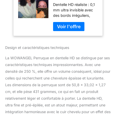
Dentelle HD réaliste : 0,1
densité de 250 %,
mm ultra invisible avec
13 x 15 cm,
des bords irréguliers,
perruque bouclée à
fabriquée à partir de
l'avant de 0,1 mm,
dentelle suisse HD pour
dentelle HD ultra
plus de douceur et de
fine pré-épilée,
légèreté. Se marie
tous les nœuds de
parfaitement avec le cuir
cheveux décolorés
Design et caractéristiques techniques
chevelu, créant une ligne
non traités, 50,8 cm
de cheveux naturelle.
La WOWANGEL Perruque en dentelle HD se distingue par ses
Durable et respirant,
garde le cuir chevelu frais
caractéristiques techniques impressionnantes. Avec une
et confortable Dentelle
densité de 250 %, elle offre un volume conséquent, idéal pour
HD 0,1 mm : perruque
celles qui recherchent une chevelure épaisse et luxuriante.
Wowangel HD Lace
Les dimensions de la perruque sont de 50,8 x 33,02 x 1,27
Series : Swiss HD Lace,
50 % plus fine,
cm, et elle pèse 431 grammes, ce qui en fait un produit
indétectable, s'adapte à
relativement léger et confortable à porter. La dentelle HD,
tous les tons de peau.
ultra fine et pré-épilée, est un atout majeur, permettant une
Dentelle HD 13 x 6 pour
intégration harmonieuse avec le cuir chevelu pour un effet des
un ajustement naturel et