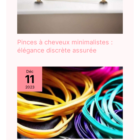
en une seconde, idéal pour les fêtes, les anniversaires, les
voyages, les célébrations, les mariages, les cérémonies de
remise de diplômes et la vie quotidienne !
Pinces à cheveux minimalistes :
élégance discrète assurée
Déc
11
2023