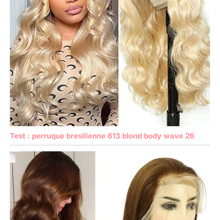
Test : perruque bresilienne 613 blond body wave 26