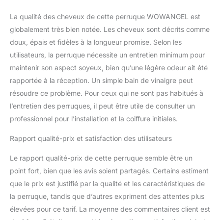
conservant leur qualité
naturelle et peuvent
La qualité des cheveux de cette perruque WOWANGEL est
durer 1 à 2 ans. Il est prêt
globalement très bien notée. Les cheveux sont décrits comme
pour le coiffage, le
doux, épais et fidèles à la longueur promise. Selon les
blanchiment ou la
teinture Élagage de 1,3 à
utilisateurs, la perruque nécessite un entretien minimum pour
2,5 cm : la perruque en
maintenir son aspect soyeux, bien qu’une légère odeur ait été
dentelle WOWANGEL HD
rapportée à la réception. Un simple bain de vinaigre peut
garantit une longueur
résoudre ce problème. Pour ceux qui ne sont pas habitués à
réelle avec des
extrémités pré-coupées
l’entretien des perruques, il peut être utile de consulter un
de 1,3 à 2,5 cm,
professionnel pour l’installation et la coiffure initiales.
permettant une coupe
facile. Parfait pour les
Rapport qualité-prix et satisfaction des utilisateurs
mariages, les fêtes, les
rendez-vous, les
Le rapport qualité-prix de cette perruque semble être un
vacances, le bureau, la
point fort, bien que les avis soient partagés. Certains estiment
vie quotidienne, etc
que le prix est justifié par la qualité et les caractéristiques de
la perruque, tandis que d’autres expriment des attentes plus
élevées pour ce tarif. La moyenne des commentaires client est