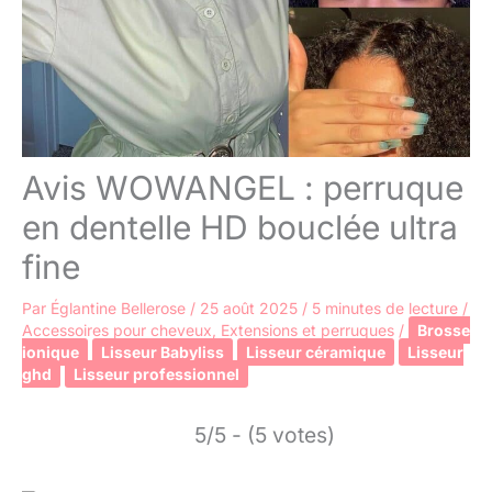
Avis WOWANGEL : perruque
en dentelle HD bouclée ultra
fine
Par
Églantine Bellerose
/
25 août 2025
/
5 minutes de lecture
/
Accessoires pour cheveux
,
Extensions et perruques
/
Brosse
ionique
Lisseur Babyliss
Lisseur céramique
Lisseur
ghd
Lisseur professionnel
5/5 - (5 votes)