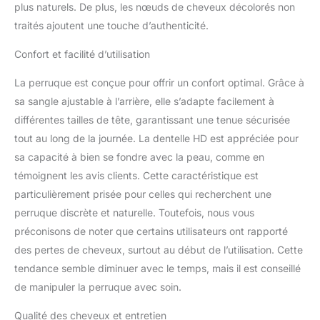
plus naturels. De plus, les nœuds de cheveux décolorés non
respirant. Haute qualité
et longue Ligne de
traités ajoutent une touche d’authenticité.
cheveux vive : les
grandes zones pré-
Confort et facilité d’utilisation
épilées améliorent le
naturel. Les nœuds
La perruque est conçue pour offrir un confort optimal. Grâce à
décolorés imitent les
sa sangle ajustable à l’arrière, elle s’adapte facilement à
cheveux cultivés par le
différentes tailles de tête, garantissant une tenue sécurisée
cuir chevelu, améliorant
tout au long de la journée. La dentelle HD est appréciée pour
l'expérience utilisateur.
sa capacité à bien se fondre avec la peau, comme en
Cheveux Remy de qualité
supérieure : perruque
témoignent les avis clients. Cette caractéristique est
WOWANGEL HD lace
particulièrement prisée pour celles qui recherchent une
front fabriquée à 100 %
perruque discrète et naturelle. Toutefois, nous vous
en cheveux humains
préconisons de noter que certains utilisateurs ont rapporté
brésiliens Remy vierges
sans fourches, perte de
des pertes de cheveux, surtout au début de l’utilisation. Cette
cheveux ou nœuds. Nos
tendance semble diminuer avec le temps, mais il est conseillé
cheveux vierges 12A
de manipuler la perruque avec soin.
sont des cheveux
humains naturels
Qualité des cheveux et entretien