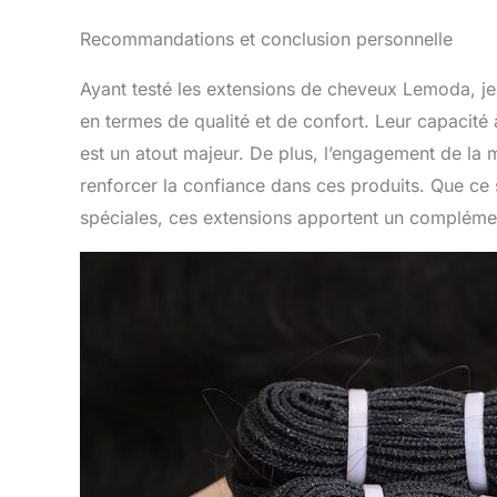
Recommandations et conclusion personnelle
Ayant testé les extensions de cheveux Lemoda, je 
en termes de qualité et de confort. Leur capacité 
est un atout majeur. De plus, l’engagement de la m
renforcer la confiance dans ces produits. Que ce
spéciales, ces extensions apportent un complément