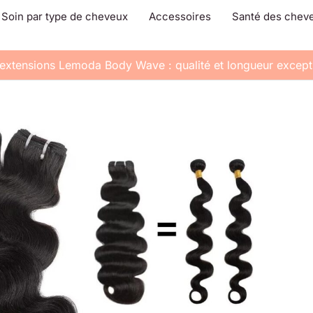
Soin par type de cheveux
Accessoires
Santé des chev
s extensions Lemoda Body Wave : qualité et longueur except