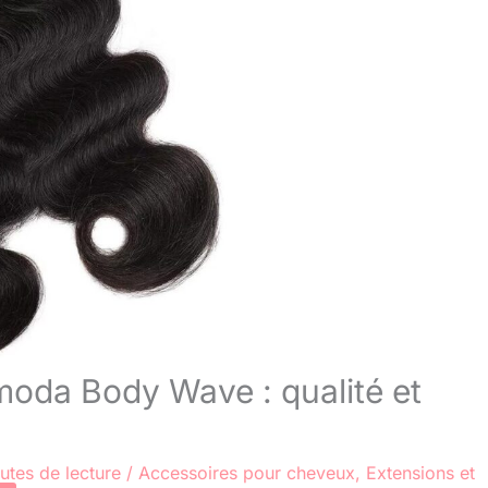
moda Body Wave : qualité et
utes de lecture
/
Accessoires pour cheveux
,
Extensions et