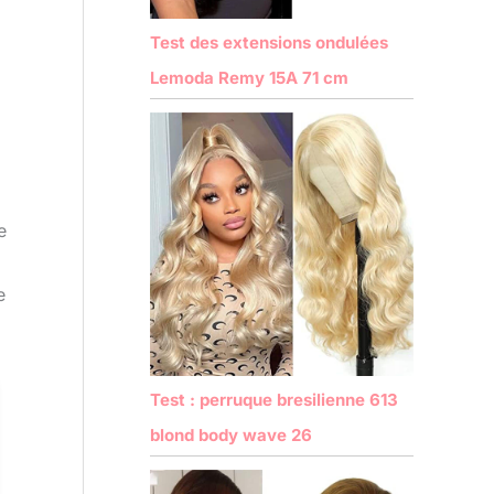
Test des extensions ondulées
Lemoda Remy 15A 71 cm
e
e
Test : perruque bresilienne 613
blond body wave 26