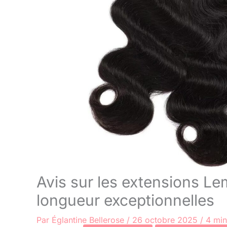
Avis sur les extensions Le
longueur exceptionnelles
Par
Églantine Bellerose
/
26 octobre 2025
/
4 min