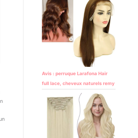
Avis : perruque Larafona Hair
full lace, cheveux naturels remy
c
on
un