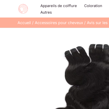
Aller
Appareils de coiffure
Coloration
au
Autres
contenu
Accueil
Accessoires pour cheveux
Avis sur le