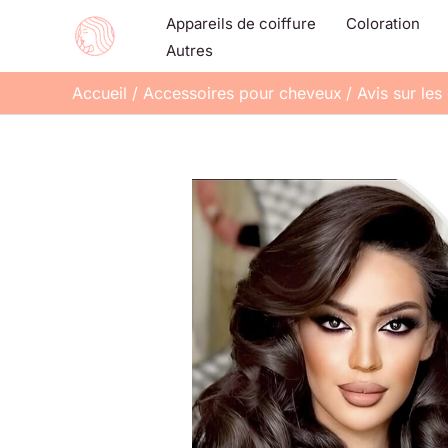
Aller
Appareils de coiffure
Coloration
au
Autres
contenu
Accueil
Accessoires pour cheveux
Avis sur les