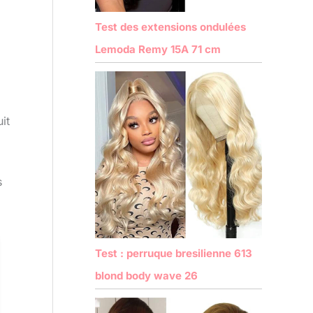
Test des extensions ondulées
Lemoda Remy 15A 71 cm
it
s
Test : perruque bresilienne 613
blond body wave 26