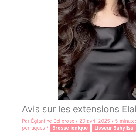
Avis sur les extensions Ela
Par
Églantine Bellerose
/
20 avril 2025
/
5 minutes
perruques
/
Brosse ionique
Lisseur Babyliss