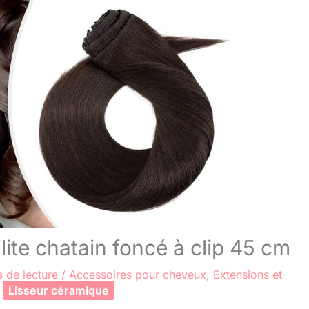
ilite chatain foncé à clip 45 cm
 de lecture
/
Accessoires pour cheveux
,
Extensions et
Lisseur céramique