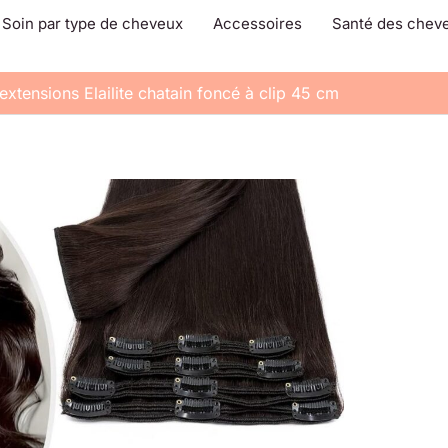
Soin par type de cheveux
Accessoires
Santé des chev
 extensions Elailite chatain foncé à clip 45 cm