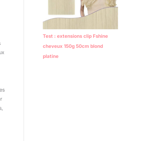
p
:
Test : extensions clip Fshine
s
cheveux 150g 50cm blond
ux
platine
ées
r
s,