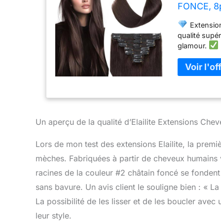
FONCE, 8p
140g
Extension
qualité supé
glamour.
soyeux, soup
Clips: clips 
requis. Profi
est autant fa
possibilité d
Bandes Pour
large + 2* b
Un aperçu de la qualité d’Elailite Extensions Chev
Lors de mon test des extensions Elailite, la premi
mèches. Fabriquées à partir de cheveux humains vér
racines de la couleur #2 châtain foncé se fondent
sans bavure. Un avis client le souligne bien : « L
La possibilité de les lisser et de les boucler avec
leur style.