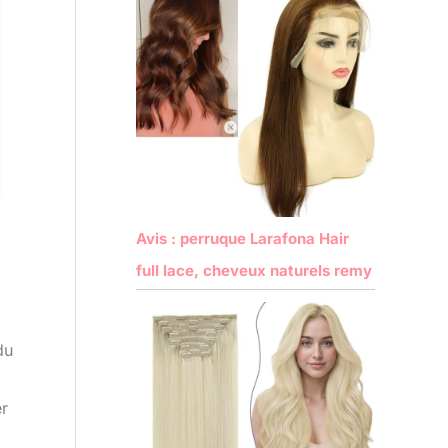
Avis : perruque Larafona Hair
full lace, cheveux naturels remy
du
.
er