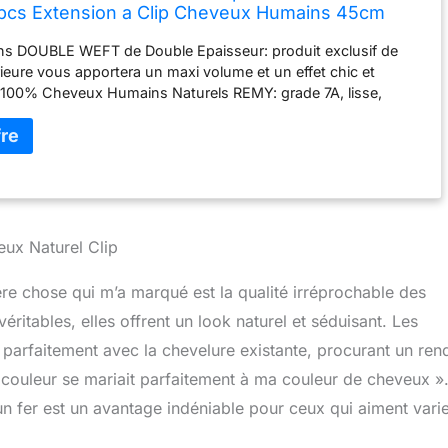
cs Extension a Clip Cheveux Humains 45cm
s DOUBLE WEFT de Double Epaisseur: produit exclusif de
rieure vous apportera un maxi volume et un effet chic et
100% Cheveux Humains Naturels REMY: grade 7A, lisse,
le, résistent à l'emmêlement et indétectable. ✿ Extensions à
anti-glisses sont fournis, aucun outil supplémentaire est
tez d’une pose ultra simple et rapide (environ 10min). Le retrait
cile qu’il se pose. ✿ Extensions réutilisables pour 6-12 mois, la
’être lavées, coupées, lissées, bouclées, colorées, etc. ✿ 8
 La Tête Complète: 2* bandes 20cm large + 2* bandes 15cm
andes 10cm large + 2* bandes 5cm large
eux Naturel Clip
ère chose qui m’a marqué est la qualité irréprochable des
itables, elles offrent un look naturel et séduisant. Les
 parfaitement avec la chevelure existante, procurant un ren
a couleur se mariait parfaitement à ma couleur de cheveux »
 un fer est un avantage indéniable pour ceux qui aiment vari