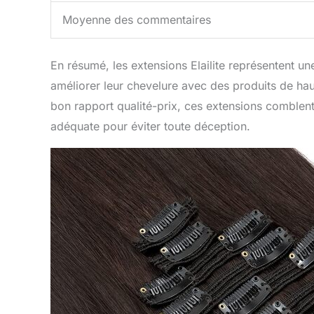
Moyenne des commentaires
En résumé, les extensions Elailite représentent un
améliorer leur chevelure avec des produits de haute
bon rapport qualité-prix, ces extensions comblent l
adéquate pour éviter toute déception.