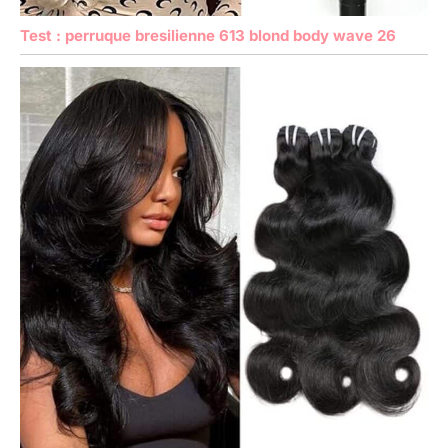
Test : perruque bresilienne 613 blond body wave 26