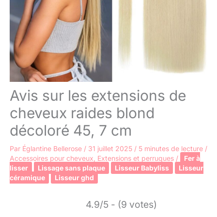
Avis sur les extensions de
cheveux raides blond
décoloré 45, 7 cm
Par
Églantine Bellerose
/
31 juillet 2025
/
5 minutes de lecture
/
Accessoires pour cheveux
,
Extensions et perruques
/
Fer à
lisser
Lissage sans plaque
Lisseur Babyliss
Lisseur
céramique
Lisseur ghd
4.9/5 - (9 votes)