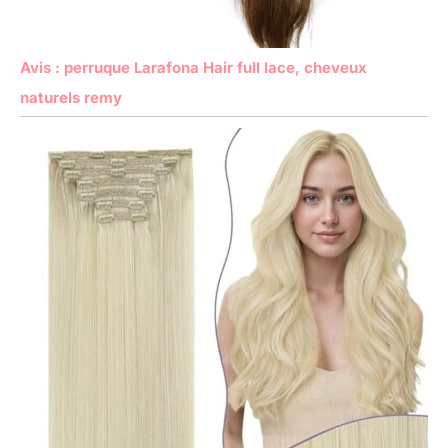
Avis : perruque Larafona Hair full lace, cheveux
naturels remy