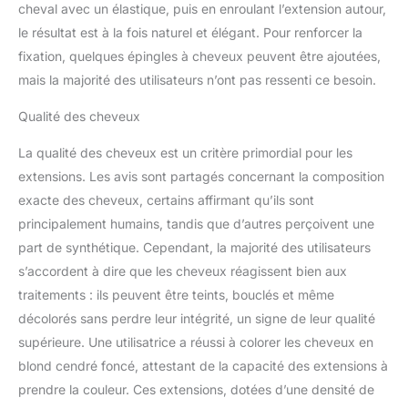
cheval avec un élastique, puis en enroulant l’extension autour,
quinzaine de jours car il
le résultat est à la fois naturel et élégant. Pour renforcer la
n'y a pas de nutrition
naturelle pour les
fixation, quelques épingles à cheveux peuvent être ajoutées,
extensions comme nos
mais la majorité des utilisateurs n’ont pas ressenti ce besoin.
propres cheveux.
Veuillez également
Qualité des cheveux
appliquer un peu d'huile
essentielle à l'extrémité
La qualité des cheveux est un critère primordial pour les
des extensions, ce qui
extensions. Les avis sont partagés concernant la composition
évitera les frisottis.
exacte des cheveux, certains affirmant qu’ils sont
principalement humains, tandis que d’autres perçoivent une
part de synthétique. Cependant, la majorité des utilisateurs
s’accordent à dire que les cheveux réagissent bien aux
traitements : ils peuvent être teints, bouclés et même
décolorés sans perdre leur intégrité, un signe de leur qualité
supérieure. Une utilisatrice a réussi à colorer les cheveux en
blond cendré foncé, attestant de la capacité des extensions à
prendre la couleur. Ces extensions, dotées d’une densité de