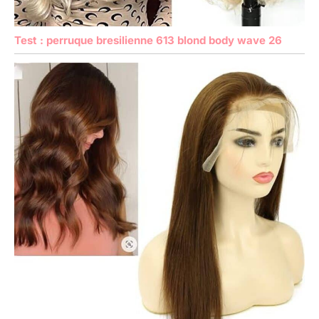
Test : perruque bresilienne 613 blond body wave 26