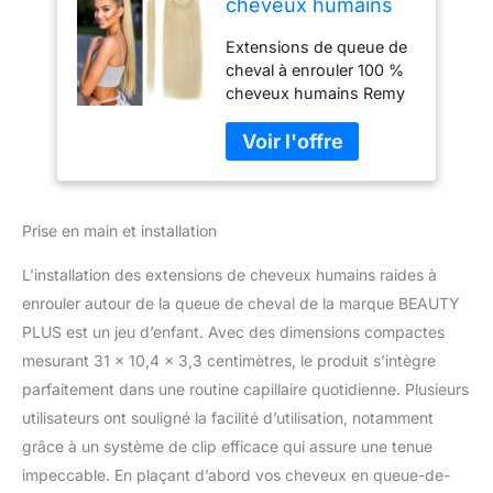
cheveux humains
raides à enrouler
Extensions de queue de
autour de la queue
cheval à enrouler 100 %
de cheval pour
cheveux humains Remy
femme - 45,7 cm -
Longueur 45,7 cm 100 g
100 g - Blond
Ne s'emmêle pas et ne
décoloré #613
perd pas ses poils, dure
jusqu'à 12 mois ou plus
selon l'usure, l'entretien
Prise en main et installation
et le coiffage Peuvent
être traités, coiffés, lavés,
L’installation des extensions de cheveux humains raides à
lissés, bouclés comme
vos propres cheveux
enrouler autour de la queue de cheval de la marque BEAUTY
Épaisseur bien conçue,
PLUS est un jeu d’enfant. Avec des dimensions compactes
de haut en bas, fabriqué
mesurant 31 x 10,4 x 3,3 centimètres, le produit s’intègre
avec des cheveux
parfaitement dans une routine capillaire quotidienne. Plusieurs
humains Remy de qualité
supérieure Il est
utilisateurs ont souligné la facilité d’utilisation, notamment
recommandé de prendre
grâce à un système de clip efficace qui assure une tenue
soin en profondeur une
impeccable. En plaçant d’abord vos cheveux en queue-de-
fois par semaine ou une