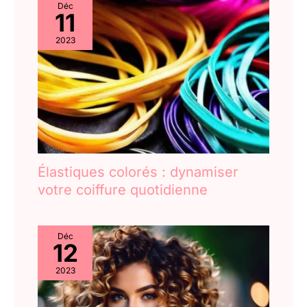
Déc
11
2023
Élastiques colorés : dynamiser
votre coiffure quotidienne
Déc
12
2023