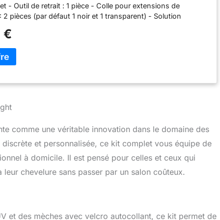
et - Outil de retrait : 1 pièce - Colle pour extensions de
2 pièces (par défaut 1 noir et 1 transparent) - Solution
 des cheveux légers UV : 1 pièce - Bracelet: 1 pièce -
 €
: 2 pièces - Velcro gratuit : 2 pièces - Peignes : 2 CES
ight
ente comme une véritable innovation dans le domaine des
e discrète et personnalisée, ce kit complet vous équipe de
ionnel à domicile. Il est pensé pour celles et ceux qui
à leur chevelure sans passer par un salon coûteux.
 UV et des mèches avec velcro autocollant, ce kit permet de