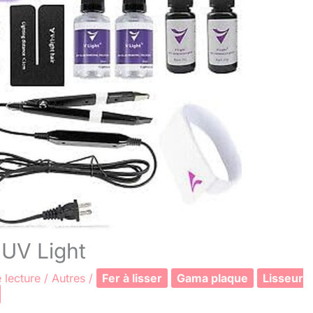
s UV Light
 lecture
/
Autres
/
Fer à lisser
Gama plaque
Lisseur