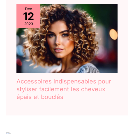
Déc
12
2023
Accessoires indispensables pour
styliser facilement les cheveux
épais et bouclés