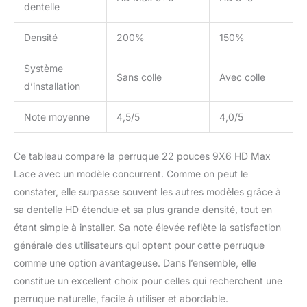
bonnet respirant et
dentelle
confortable assure une
longueur parfaite. Sans
Densité
200%
150%
colle, facile à porter et
offre de multiples
Système
Sans colle
Avec colle
possibilités de coiffage.
d’installation
Note moyenne
4,5/5
4,0/5
Ce tableau compare la perruque 22 pouces 9X6 HD Max
Lace avec un modèle concurrent. Comme on peut le
constater, elle surpasse souvent les autres modèles grâce à
sa dentelle HD étendue et sa plus grande densité, tout en
étant simple à installer. Sa note élevée reflète la satisfaction
générale des utilisateurs qui optent pour cette perruque
comme une option avantageuse. Dans l’ensemble, elle
constitue un excellent choix pour celles qui recherchent une
perruque naturelle, facile à utiliser et abordable.