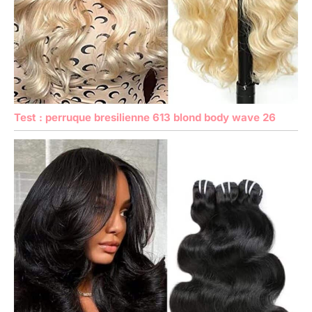
Test : perruque bresilienne 613 blond body wave 26