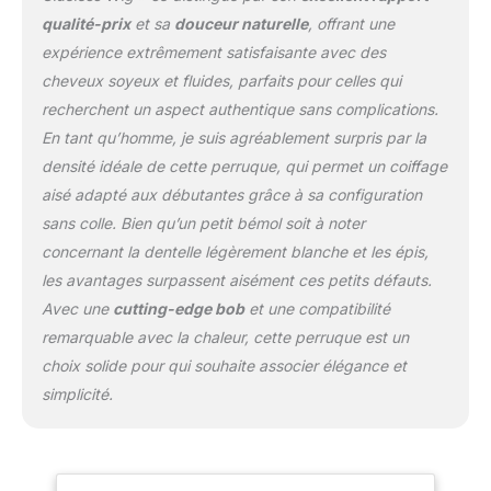
Halloween, des
qualité-prix
et sa
douceur naturelle
, offrant une
conventions ou des
expérience extrêmement satisfaisante avec des
soirées à thème.
cheveux soyeux et fluides, parfaits pour celles qui
Perruques en cheveux
humains pré-épilées et
recherchent un aspect authentique sans complications.
pré-coupées, densité
En tant qu’homme, je suis agréablement surpris par la
200 % 12A HD Lace,
densité idéale de cette perruque, qui permet un coiffage
prêtes à porter : sans
aisé adapté aux débutantes grâce à sa configuration
colle, sans tracas ! Les
sangles et les peignes
sans colle. Bien qu’un petit bémol soit à noter
réglables facilitent la
concernant la dentelle légèrement blanche et les épis,
pose et la maintiennent
les avantages surpassent aisément ces petits défauts.
en quelques minutes.
Avec une
cutting-edge bob
et une compatibilité
Idéale pour les femmes
actives et en
remarquable avec la chaleur, cette perruque est un
déplacement ! Installez-
choix solide pour qui souhaite associer élégance et
la en 3 secondes, il vous
simplicité.
suffit d'appliquer votre
maquillage selon votre
couleur de peau.
Perruque confortable et