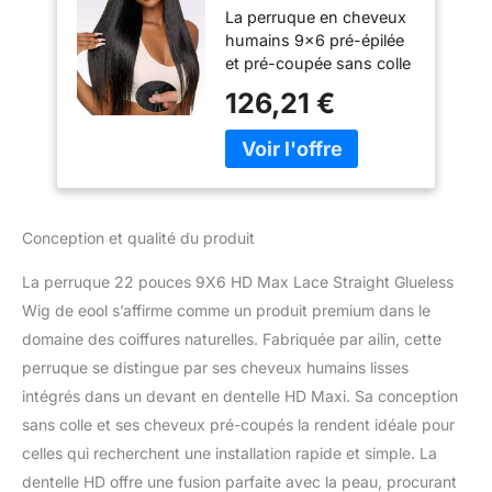
La perruque en cheveux
humain Straight
humains 9x6 pré-épilée
Glueless Wig
et pré-coupée sans colle
Human Hair Pre
est incroyablement
Plucked Pre Cut
126,21 €
polyvalente et convient à
Couleur naturelle
presque toutes les
22 Pouces/56 cm
occasions grâce à son
aspect naturel, sa facilité
d'utilisation et ses
possibilités de coiffage
Conception et qualité du produit
personnalisables. Vous
pouvez la porter au
La perruque 22 pouces 9X6 HD Max Lace Straight Glueless
quotidien (sa conception
Wig de eool s’affirme comme un produit premium dans le
légère et respirante, ainsi
domaine des coiffures naturelles. Fabriquée par ailin, cette
que son application sans
colle, la rendent parfaite
perruque se distingue par ses cheveux humains lisses
au quotidien) ; pour des
intégrés dans un devant en dentelle HD Maxi. Sa conception
événements spéciaux
sans colle et ses cheveux pré-coupés la rendent idéale pour
comme les mariages, les
celles qui recherchent une installation rapide et simple. La
galas ou les fêtes ; au
travail ou en réunion ; à
dentelle HD offre une fusion parfaite avec la peau, procurant