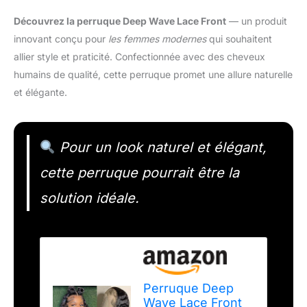
Découvrez la perruque Deep Wave Lace Front
— un produit
innovant conçu pour
les femmes modernes
qui souhaitent
allier style et praticité. Confectionnée avec des cheveux
humains de qualité, cette perruque promet une allure naturelle
et élégante.
Pour un look naturel et élégant,
cette perruque pourrait être la
solution idéale.
Perruque Deep
Wave Lace Front