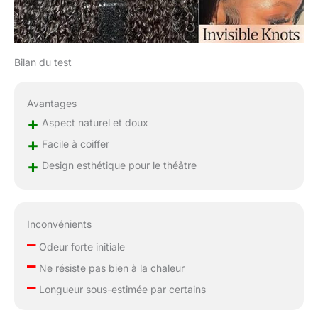
Wig For Any
Occasion】Deep Wave
Wig, convient à toutes
les occasions, telles
Bilan du test
que : fête
d'anniversaire, rendez-
vous, cérémonie de
Avantages
remise des diplômes,
+
Aspect naturel et doux
mariage, vacances,
+
vous fait briller comme
Facile à coiffer
une star ! Vous ne
+
Design esthétique pour le théâtre
savez pas quel cadeau
choisir ? Choisissez
cette perruque frontale
à ondes profondes de
Inconvénients
haute qualité, carauase
–
de nombreuses
Odeur forte initiale
–
enquêtes montrent que
Ne résiste pas bien à la chaleur
les perruques à ondes
–
Longueur sous-estimée par certains
profondes cheveux
humains sont les