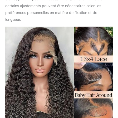
et ainsi de suite. 150
certains ajustements peuvent être nécessaires selon les
densité hd lace front
préférences personnelles en matière de fixation et de
wigs human hair, plein
longueur.
volume rend épais et
duveteux. 【 Deep
Wave Wig Cap】13x4
hd lace front wigs cap
(21,5-22,5 pouces)
avec 4 peignes et des
sangles réglables, vous
permet de changer le
serrage, qui reste
fermement sur la tête
de la plupart des
femmes. Le filet
élastique respirant est
confortable et léger à
porter, de sorte que
vous pouvez le porter
toute la journée.
【Deep Wave Frontal