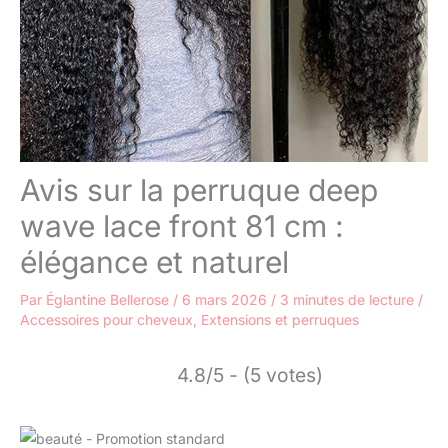
Avis sur la perruque deep
wave lace front 81 cm :
élégance et naturel
Par
Églantine Bellerose
/
6 mars 2026
/
3 minutes de lecture
/
Accessoires pour cheveux
,
Extensions et perruques
4.8/5 - (5 votes)