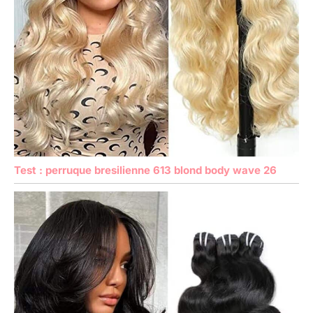
Test : perruque bresilienne 613 blond body wave 26