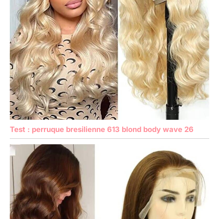
Test : perruque bresilienne 613 blond body wave 26