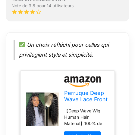
Note de 3.8 pour 14 utilisateurs
Un choix réfléchi pour celles qui
privilégient style et simplicité.
Perruque Deep
Wave Lace Front
Cheveux
【Deep Wave Wig
Humains 81cm
Human Hair
Longues
Material】100% de
Perruque
cheveux humains, le
Bouclée Lace