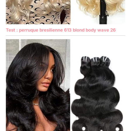
Test : perruque bresilienne 613 blond body wave 26