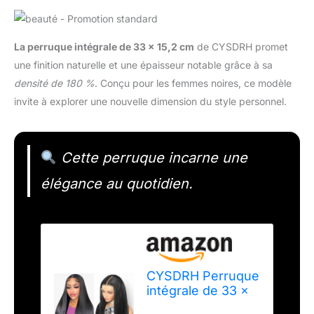
La perruque intégrale de 33 x 15,2 cm
de CYSDRH promet
une finition naturelle et une épaisseur notable grâce à sa
densité de 180 %
. Conçu pour les femmes noires, ce modèle
invite à explorer une nouvelle dimension du style personnel.
Cette perruque incarne une
élégance au quotidien.
CYSDRH Perruque
intégrale de 33 x
15,2 cm, densité