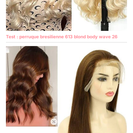
Test : perruque bresilienne 613 blond body wave 26