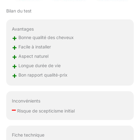
sont douces, durables
et résistantes aux
Bilan du test
nœuds. Sans
traitement chimique,
cette perruque
Avantages
conserve sa texture
+
Bonne qualité des cheveux
naturelle et son éclat.
+
Facile à installer
Parfait pour une
utilisation durable et
+
Aspect naturel
une polyvalence de
+
Longue durée de vie
coiffage. 5. Perruque
+
de cheveux humains
Bon rapport qualité-prix
noirs de densité de 180
% : offre des coiffures
ultra pleines et
volumineuses. La
Inconvénients
perruque de cheveux
–
Risque de scepticisme initial
humains noirs de
densité de 180 %
garantit un look épais
et luxueux sans perte.
Fiche technique
Parfaite pour ceux qui