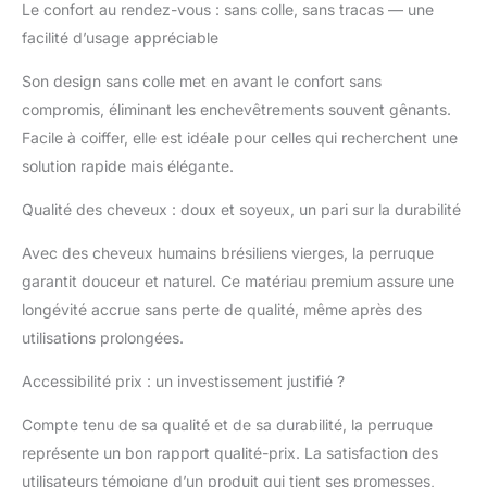
Le confort au rendez-vous : sans colle, sans tracas — une
2. Perruque de
facilité d’usage appréciable
cheveux humains
lisses et soyeux : offre
Son design sans colle met en avant le confort sans
une finition élégante,
compromis, éliminant les enchevêtrements souvent gênants.
lisse et brillante. Nos
perruques de cheveux
Facile à coiffer, elle est idéale pour celles qui recherchent une
humains lisses et
solution rapide mais élégante.
soyeux sont sans
nœuds et faciles à
Qualité des cheveux : doux et soyeux, un pari sur la durabilité
entretenir. Avec une
ligne de cheveux
Avec des cheveux humains brésiliens vierges, la perruque
naturelle, cette
garantit douceur et naturel. Ce matériau premium assure une
perruque améliore
longévité accrue sans perte de qualité, même après des
votre beauté sans
utilisations prolongées.
effort. Idéal pour un
usage quotidien ou des
Accessibilité prix : un investissement justifié ?
événements spéciaux,
il offre une coiffure lisse
Compte tenu de sa qualité et de sa durabilité, la perruque
et luxueuse. 3.
représente un bon rapport qualité-prix. La satisfaction des
Perruques de cheveux
humains pré-coupés
utilisateurs témoigne d’un produit qui tient ses promesses,