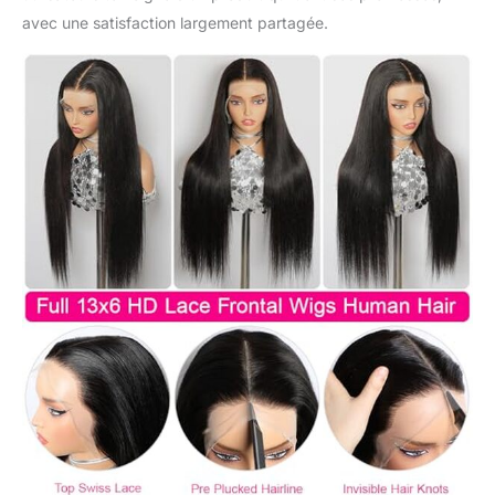
sans colle : permet un
avec une satisfaction largement partagée.
besoin sans colle,
gagnez du temps avec
un design prêt à porter.
Les cheveux de bébé
pré-épilés et une
dentelle HD
prédécoupée
garantissent un
ajustement parfait.
Profitez d'un look
naturel et sans tracas.
4. Perruque 100 %
cheveux humains
brésiliens non traités :
fabriquée à partir de
cheveux vierges non
traités de haute qualité.
Nos perruques 100 %
cheveux humains
brésiliens non traités