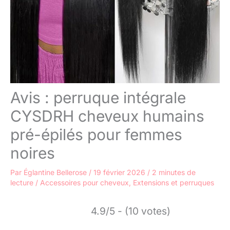
Avis : perruque intégrale
CYSDRH cheveux humains
pré-épilés pour femmes
noires
Par
Églantine Bellerose
/
19 février 2026
/
2 minutes de
lecture
/
Accessoires pour cheveux
,
Extensions et perruques
4.9/5 - (10 votes)