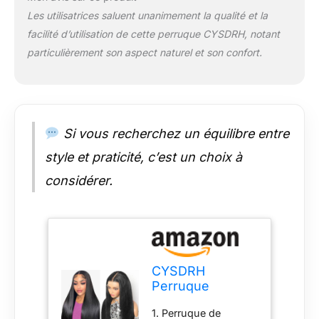
et brillante. Nos
Les utilisatrices saluent unanimement la qualité et la
perruques de
facilité d’utilisation de cette perruque CYSDRH, notant
cheveux humains
lisses et soyeux sont
particulièrement son aspect naturel et son confort.
sans nœuds et
faciles à entretenir.
Avec une ligne de
cheveux naturelle,
cette perruque
Si vous recherchez un équilibre entre
améliore votre beauté
sans effort. Idéal
style et praticité, c’est un choix à
pour un usage
considérer.
quotidien ou des
événements
spéciaux, il offre une
coiffure lisse et
luxueuse. 3.
Perruques de
CYSDRH
cheveux humains
Perruque
pré-coupés sans
intégrale de 33 x
colle : permet un
1. Perruque de
15,2 cm, densité
besoin sans colle,