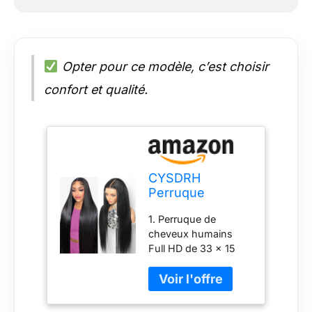
Opter pour ce modèle, c’est choisir
confort et qualité.
CYSDRH
Perruque
intégrale de 33 x
1. Perruque de
15,2 cm, densité
cheveux humains
de 180 %,
Full HD de 33 x 15
cheveux
cm : offre une ligne
humains
de cheveux naturelle
brésiliens
et indétectable pour
vierges pré-
un look impeccable.
épilés, cheveux