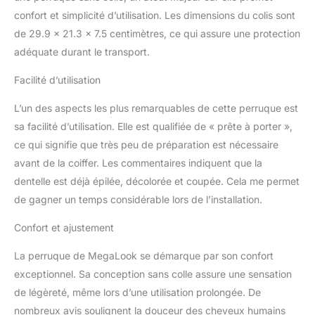
for that flawless, natural-
confort et simplicité d’utilisation. Les dimensions du colis sont
looking hairline. Say
Goodbye to Poorly
de 29.9 x 21.3 x 7.5 centimètres, ce qui assure une protection
Designed Unnatural Wig.
adéquate durant le transport.
✌【High Quality Bob Wig
Human Hair 】：200%
Facilité d’utilisation
Density Bob Human Hair
Wig, Natural Black,
L’un des aspects les plus remarquables de cette perruque est
Realistic Length, Full Hair,
sa facilité d’utilisation. Elle est qualifiée de « prête à porter »,
Enough Hair Volume to
ce qui signifie que très peu de préparation est nécessaire
Make This Wig Thick
avant de la coiffer. Les commentaires indiquent que la
Enough and Even, No
Split Ends, No Hair Loss,
dentelle est déjà épilée, décolorée et coupée. Cela me permet
No Knots, Soft and Silky
de gagner un temps considérable lors de l’installation.
Hair.
【Upgraded Pre-
Cut 6x6 Lace】：Larger
Confort et ajustement
6x6 lace closure, Real
Invisible HD Lace That
La perruque de MegaLook se démarque par son confort
Blends Perfectly Into the
exceptionnel. Sa conception sans colle assure une sensation
Skin. More Breathable,
de légèreté, même lors d’une utilisation prolongée. De
More Comfortable to
nombreux avis soulignent la douceur des cheveux humains
Wear and More Natural