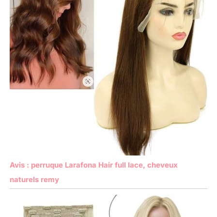
Avis : perruque Larafona Hair full lace, cheveux
naturels remy