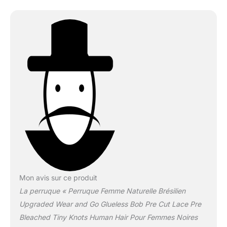
Over a Year With Daily
Care.
【Upgraded
Bob Wig Human Hair】：
Advanced Pre-bleached
Invisible Knots
Technology, Upgraded
Wear and Go Glueless
Bob Wig , Real Pre-
plucked and Tiny Knots
for that flawless, natural-
looking hairline. Say
Goodbye to Poorly
Designed Unnatural Wig.
✌【High Quality Bob Wig
Human Hair 】：200%
Density Bob Human Hair
Mon avis sur ce produit
Wig, Natural Black,
La perruque « Perruque Femme Naturelle Brésilien
Realistic Length, Full Hair,
Enough Hair Volume to
Upgraded Wear and Go Glueless Bob Pre Cut Lace Pre
Make This Wig Thick
Bleached Tiny Knots Human Hair Pour Femmes Noires
Enough and Even, No