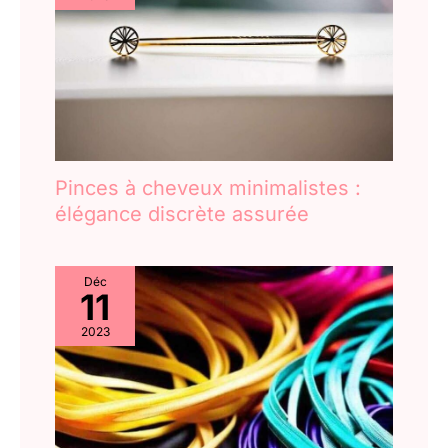
Pinces à cheveux minimalistes :
élégance discrète assurée
Déc
11
2023