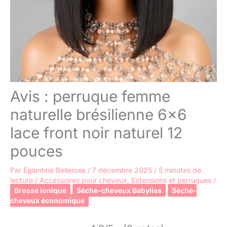
Avis : perruque femme
naturelle brésilienne 6×6
lace front noir naturel 12
pouces
Par
Églantine Bellerose
/
7 décembre 2025
/
5 minutes de
lecture
/
Accessoires pour cheveux
,
Extensions et perruques
/
Brosse ionique
Sèche-cheveux Babyliss
Sèche-
cheveux économique