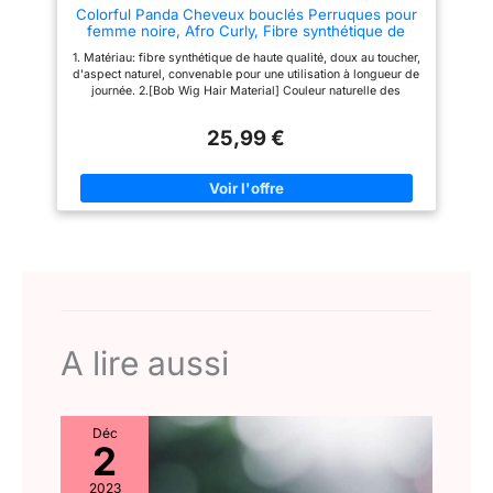
Colorful Panda Cheveux bouclés Perruques pour
cosplay, à Halloween, aux
femme noire, Afro Curly, Fibre synthétique de
concerts et défilés de mode et à
haute qualité, Résistant à la Chaleur, Brun foncé
toute autre occasion.
1. Matériau: fibre synthétique de haute qualité, doux au toucher,
d'aspect naturel, convenable pour une utilisation à longueur de
journée. 2.[Bob Wig Hair Material] Couleur naturelle des
cheveux humains, pas d'emmêlement, pas d'odeur, lumière
claire, super douce, peut être teintée et redessinée, fer à friser
25,99 €
safty. Aucune odeur après le lavage nécessitant peu
d'entretien. 3.Les vagues et les boucles sont très complet et
Big, sont spécialement conçus pour un look tout à fait naturel.
Tirez les boucles à part et de trouver le parfait pour vous
quand vous recevez, elle se sentira également la lumière sur
votre tête, vous apporter confort et charme. Votre choix n'est
pas juste une perruque, mais également un mode de vie. 4.Les
boucles volumineuses ont été spécialement conçues pour avoir
l'air très naturelles. Séparez les boucles et trouvez l'ajustement
parfait. Légère sur la tête, elle assure à la fois confort et
charme. Ce n'est pas seulement une perruque, c’est également
un mode de vie. 5.Taille du bonnet : moyen - Avec des sangles
réglables pour s'adapter à toutes les têtes.
A lire aussi
Déc
2
2023