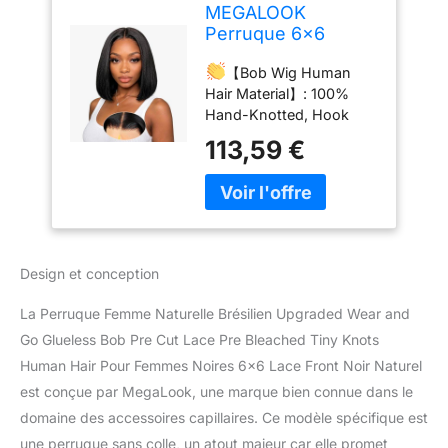
MEGALOOK
Perruque 6x6
Closure Wig
【Bob Wig Human
Glueless Bob Wig
Hair Material】: 100%
Bleached Knot 12
Hand-Knotted, Hook
Inch
Weave Natural Hairline.
113,59 €
100% untreated Brazilian
Human Hair, Cut From a
Young Healthy Donor,
You Can Re-bleach, Dye,
Perm and Wear it For
Over a Year With Daily
Design et conception
Care.
【Upgraded
Bob Wig Human Hair】：
La Perruque Femme Naturelle Brésilien Upgraded Wear and
Advanced Pre-bleached
Go Glueless Bob Pre Cut Lace Pre Bleached Tiny Knots
Invisible Knots
Human Hair Pour Femmes Noires 6×6 Lace Front Noir Naturel
Technology, Upgraded
Wear and Go Glueless
est conçue par MegaLook, une marque bien connue dans le
Bob Wig , Real Pre-
domaine des accessoires capillaires. Ce modèle spécifique est
plucked and Tiny Knots
une perruque sans colle, un atout majeur car elle promet