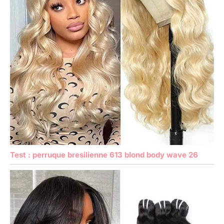
Test : perruque bresilienne 613 blond body wave 26