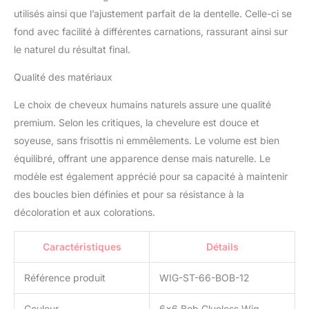
Without Giving Away
utilisés ainsi que l’ajustement parfait de la dentelle. Celle-ci se
Your Beauty Secrets.
fond avec facilité à différentes carnations, rassurant ainsi sur
【Upgraded Wig Cap】
le naturel du résultat final.
Ear-Shaped Unique "C"
Design,Fitted Cap Design
Qualité des matériaux
that Mimics the
Contours of the
Le choix de cheveux humains naturels assure une qualité
Forehead, Adjustable
premium. Selon les critiques, la chevelure est douce et
Elastic Band Ensures a
soyeuse, sans frisottis ni emmêlements. Le volume est bien
Secure Fit, Real Wear and
Go Glueless Wig.
équilibré, offrant une apparence dense mais naturelle. Le
modèle est également apprécié pour sa capacité à maintenir
des boucles bien définies et pour sa résistance à la
décoloration et aux colorations.
Caractéristiques
Détails
Référence produit
WIG-ST-66-BOB-12
Couleur
6×6 Bob Glueless Wig