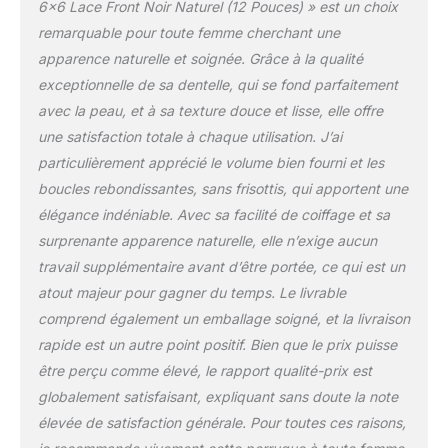
6×6 Lace Front Noir Naturel (12 Pouces) » est un choix
Split Ends, No Hair Loss,
remarquable pour toute femme cherchant une
No Knots, Soft and Silky
Hair.
【Upgraded Pre-
apparence naturelle et soignée. Grâce à la qualité
Cut 6x6 Lace】：Larger
exceptionnelle de sa dentelle, qui se fond parfaitement
6x6 lace closure, Real
avec la peau, et à sa texture douce et lisse, elle offre
Invisible HD Lace That
une satisfaction totale à chaque utilisation. J’ai
Blends Perfectly Into the
Skin. More Breathable,
particulièrement apprécié le volume bien fourni et les
More Comfortable to
boucles rebondissantes, sans frisottis, qui apportent une
Wear and More Natural
élégance indéniable. Avec sa facilité de coiffage et sa
Without Giving Away
surprenante apparence naturelle, elle n’exige aucun
Your Beauty Secrets.
【Upgraded Wig Cap】
travail supplémentaire avant d’être portée, ce qui est un
Ear-Shaped Unique "C"
atout majeur pour gagner du temps. Le livrable
Design,Fitted Cap Design
comprend également un emballage soigné, et la livraison
that Mimics the
rapide est un autre point positif. Bien que le prix puisse
Contours of the
être perçu comme élevé, le rapport qualité-prix est
Forehead, Adjustable
Elastic Band Ensures a
globalement satisfaisant, expliquant sans doute la note
Secure Fit, Real Wear and
élevée de satisfaction générale. Pour toutes ces raisons,
Go Glueless Wig.