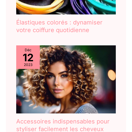
Élastiques colorés : dynamiser
votre coiffure quotidienne
Déc
12
2023
Accessoires indispensables pour
styliser facilement les cheveux