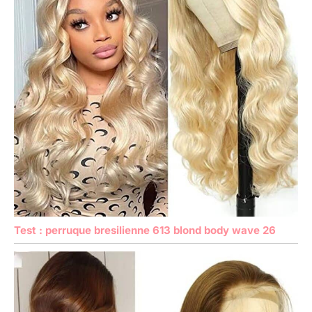
Test : perruque bresilienne 613 blond body wave 26