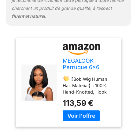
je recommande vivement cette perruque à toute femme
cherchant un produit de grande qualité, à l’aspect
fluent et naturel
.
MEGALOOK
Perruque 6x6
Closure Wig
【Bob Wig Human
Glueless Bob Wig
Hair Material】: 100%
Bleached Knot 12
Hand-Knotted, Hook
Inch
Weave Natural Hairline.
113,59 €
100% untreated Brazilian
Human Hair, Cut From a
Young Healthy Donor,
You Can Re-bleach, Dye,
Perm and Wear it For
Over a Year With Daily