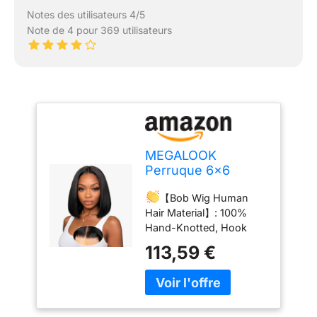
Notes des utilisateurs 4/5
Note de 4 pour 369 utilisateurs
MEGALOOK
Perruque 6x6
Closure Wig
【Bob Wig Human
Glueless Bob Wig
Hair Material】: 100%
Bleached Knot 12
Hand-Knotted, Hook
Inch
Weave Natural Hairline.
113,59 €
100% untreated Brazilian
Human Hair, Cut From a
Young Healthy Donor,
You Can Re-bleach, Dye,
Perm and Wear it For