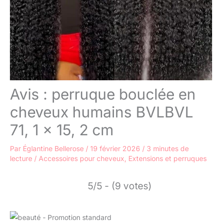
Avis : perruque bouclée en
cheveux humains BVLBVL
71, 1 x 15, 2 cm
Par
Églantine Bellerose
/
19 février 2026
/
3 minutes de
lecture
/
Accessoires pour cheveux
,
Extensions et perruques
5/5 - (9 votes)