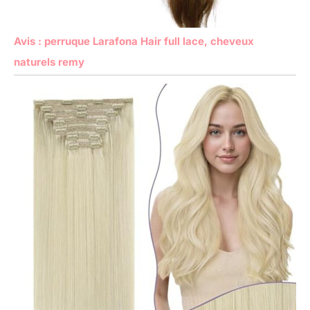
Avis : perruque Larafona Hair full lace, cheveux
naturels remy