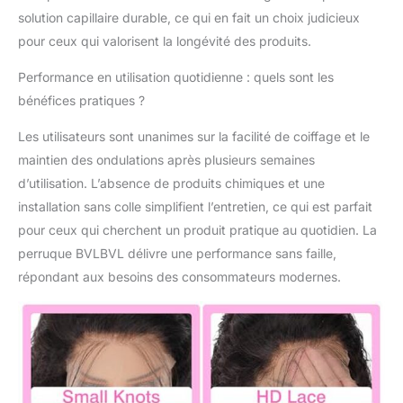
peu importe que les
solution capillaire durable, ce qui en fait un choix judicieux
cheveux longs ou
pour ceux qui valorisent la longévité des produits.
courts, toutes nos
perruques de cheveux
Performance en utilisation quotidienne : quels sont les
humains bouclés sont
bénéfices pratiques ?
fidèles à la longueur et
nous répétons le
Les utilisateurs sont unanimes sur la facilité de coiffage et le
processus capillaire
maintien des ondulations après plusieurs semaines
plus de trois fois pour
redimensionner les
d’utilisation. L’absence de produits chimiques et une
cheveux dans une
installation sans colle simplifient l’entretien, ce qui est parfait
direction. Ces étapes
pour ceux qui cherchent un produit pratique au quotidien. La
répétées peuvent
perruque BVLBVL délivre une performance sans faille,
empêcher les cheveux
de s'emmêler et d'être
répondant aux besoins des consommateurs modernes.
portés pendant une
longue période
Perruque frontale en
cheveux humains -
Taille : naturelle et
confortable - Perruque