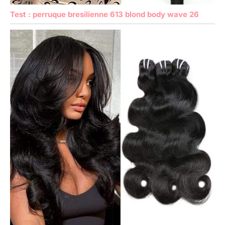
Test : perruque bresilienne 613 blond body wave 26