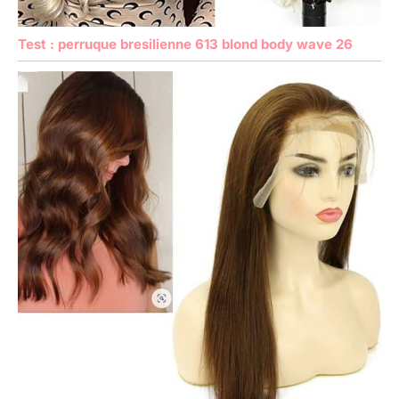
Test : perruque bresilienne 613 blond body wave 26