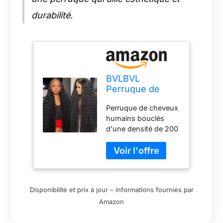
durabilité.
BVLBVL
Perruque de
cheveux
Perruque de cheveux
humains ondulés
humains bouclés
de 71 cm, 33 x 15
d'une densité de 200
cm, densité 180,
%. Matériau : 100 %
cheveux
cheveux humains
humains bouclés
brésiliens vierges 12A
HD pré-épilés,
13 x 6 avec dentelle
sans mélange
ondulée profonde,
synthétique,
Disponibilité et prix à jour – informations fournies par
cheveux humains
sans nœuds,
Amazon
pour femmes noires,
sans perte de
sans perte, sans
cheveux, triple
nœuds, peuvent être