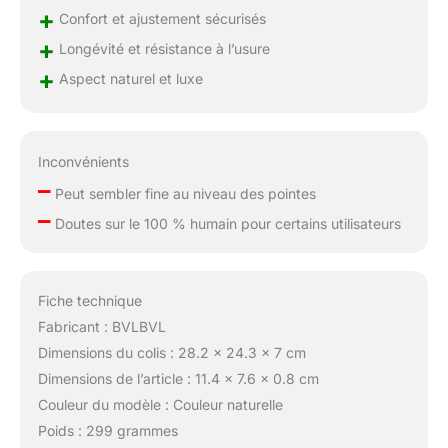
+
Confort et ajustement sécurisés
travail, les activités de
plein air, etc. Si vous
+
Longévité et résistance à l’usure
avez des questions sur
+
Aspect naturel et luxe
cette perruque en
dentelle bouclée,
veuillez nous contacter
à tout moment, nous
Inconvénients
résoudrons le
–
problème pour vous à
Peut sembler fine au niveau des pointes
temps
–
Doutes sur le 100 % humain pour certains utilisateurs
Fiche technique
Fabricant : BVLBVL
Dimensions du colis : 28.2 x 24.3 x 7 cm
Dimensions de l’article : 11.4 x 7.6 x 0.8 cm
Couleur du modèle : Couleur naturelle
Poids : 299 grammes