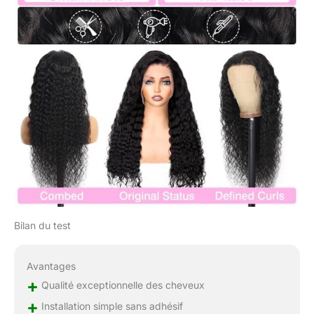
de cheveux humains
bouclés avec dentelle
transparente HD 13 x 6
cm - Nœuds
légèrement blanchis
pour une perruque plus
naturelle, respirante et
durable. Le matériau en
dentelle le rend plus
confortable, 54 à 57
cm, bonnet moyen
avec sangle réglable et
4 peignes, facile à
ajuster et durable,
confortable à porter
Perruque de cheveux
Bilan du test
humains bouclés.
Occasions et services
Avantages
appropriés : utilisé pour
+
la vie quotidienne, le
Qualité exceptionnelle des cheveux
mariage, les voyages,
+
Installation simple sans adhésif
les anniversaires, le