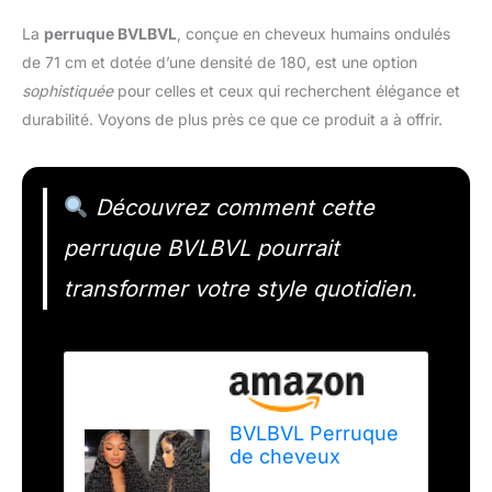
La
perruque BVLBVL
, conçue en cheveux humains ondulés
de 71 cm et dotée d’une densité de 180, est une option
sophistiquée
pour celles et ceux qui recherchent élégance et
durabilité. Voyons de plus près ce que ce produit a à offrir.
Découvrez comment cette
perruque BVLBVL pourrait
transformer votre style quotidien.
BVLBVL Perruque
de cheveux
humains ondulés