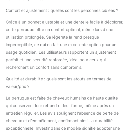
perruque en cheveux
Confort et ajustement : quelles sont les personnes ciblées ?
humains de 13 x 6 cm,
plus la zone de dentelle
Grâce à un bonnet ajustable et une dentelle facile à décolorer,
est grande, plus la
cette perruque offre un confort optimal, même lors d’une
partie est réaliste, 200
% de densité, pleine et
utilisation prolongée. Sa légèreté la rend presque
épaisse, la partie de
imperceptible, ce qui en fait une excellente option pour un
15,2 cm de profondeur
usage quotidien. Les utilisateurs rapportent un ajustement
permet à vos
parfait et une sécurité renforcée, idéal pour ceux qui
perruques ondulées
bouclées avec bandes
recherchent un confort sans compromis.
latérales, raie au milieu,
Qualité et durabilité : quels sont les atouts en termes de
queue de cheval haute
et chignon, et
valeur/prix ?
d'essayer plus de
coiffures à la mode
La perruque est faite de cheveux humains de haute qualité
Avantage des
qui conservent leur rebond et leur forme, même après un
perruques de cheveux
entretien régulier. Les avis soulignent l’absence de perte de
humains avec dentelle
cheveux et d’emmêlement, confirmant ainsi sa durabilité
frontale 13 x 6 : HD 13
x 6 dentelle frontale,
exceptionnelle. Investir dans ce modèle signifie adopter une