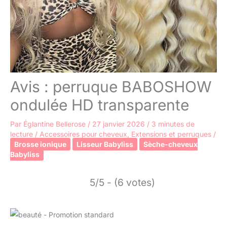
Avis : perruque BABOSHOW
ondulée HD transparente
Par
Églantine Bellerose
/
27 janvier 2026
/
3 minutes de
lecture
/
Accessoires pour cheveux
,
Extensions et perruques
/
Brosse ionique
Lisseur Babyliss
Sèche-cheveux
Babyliss
5/5 - (6 votes)