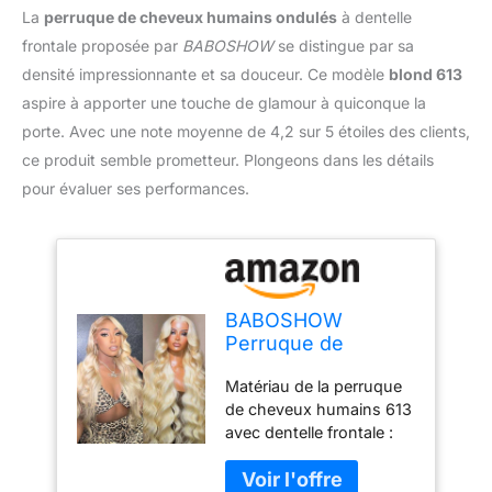
La
perruque de cheveux humains ondulés
à dentelle
frontale proposée par
BABOSHOW
se distingue par sa
densité impressionnante et sa douceur. Ce modèle
blond 613
aspire à apporter une touche de glamour à quiconque la
porte. Avec une note moyenne de 4,2 sur 5 étoiles des clients,
ce produit semble prometteur. Plongeons dans les détails
pour évaluer ses performances.
BABOSHOW
Perruque de
cheveux humains
Matériau de la perruque
ondulés avec
de cheveux humains 613
dentelle frontale de
avec dentelle frontale :
250 % de densité -
perruque blonde,
613 x 15,2 cm -
cheveux humains 100 %
Perruque frontale