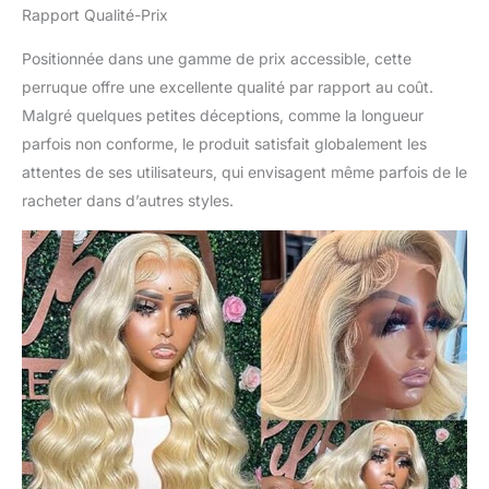
Rapport Qualité-Prix
faite à la main de 13 x 15
cm, parfaitement proche
Positionnée dans une gamme de prix accessible, cette
du teint de la peau,
nœuds décolorés, ligne
perruque offre une excellente qualité par rapport au coût.
capillaire naturelle, pré-
Malgré quelques petites déceptions, comme la longueur
arrachée avec mamie,
parfois non conforme, le produit satisfait globalement les
complète et épaisse,
attentes de ses utilisateurs, qui envisagent même parfois de le
convient à votre usage
quotidien, convient à
racheter dans d’autres styles.
toutes les occasions.