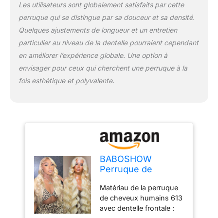
dentelle transparente HD,
Les utilisateurs sont globalement satisfaits par cette
douce et invisible, partie
perruque qui se distingue par sa douceur et sa densité.
libre de 35,7 x 15,2 cm, a
Quelques ajustements de longueur et un entretien
un grand espace de
dentelle, de sorte que
particulier au niveau de la dentelle pourraient cependant
vous pouvez faire le
en améliorer l’expérience globale. Une option à
milieu, le côté et la queue
envisager pour ceux qui cherchent une perruque à la
de cheval haute comme
fois esthétique et polyvalente.
vous le souhaitez. Taille
de la perruque de
cheveux humains Fontal
: la perruque de cheveux
humains blonds a une
taille moyenne de 54,6 à
57,1 cm. Il y a 4 peignes
et 2 sangles réglables qui
BABOSHOW
peuvent être ajustées
Perruque de
pour s'adapter à votre
cheveux humains
tête. Portez la perruque
Matériau de la perruque
ondulés avec
frontale 613 sans aucune
de cheveux humains 613
dentelle frontale de
gêne. Perruque de
avec dentelle frontale :
250 % de densité -
cheveux humains avec