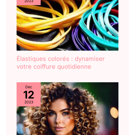
2023
Élastiques colorés : dynamiser
votre coiffure quotidienne
Déc
12
2023