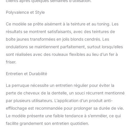
libre de 35,7 x 15,2 cm, a
clients après quelques semaines d’utilisation.
un grand espace de
Polyvalence et Style
dentelle, de sorte que
vous pouvez faire le
Ce modèle se prête aisément à la teinture et au toning. Les
milieu, le côté et la queue
de cheval haute comme
résultats se montrent satisfaisants, avec des teintures de
vous le souhaitez. Taille
boîte jaunes transformées en jolis blonds cendrés. Les
de la perruque de
ondulations se maintiennent parfaitement, surtout lorsqu’elles
cheveux humains Fontal
sont réalisées avec des rouleaux flexibles au lieu d’un fer à
: la perruque de cheveux
humains blonds a une
friser.
taille moyenne de 54,6 à
Entretien et Durabilité
57,1 cm. Il y a 4 peignes
et 2 sangles réglables qui
La perruque nécessite un entretien régulier pour éviter la
peuvent être ajustées
pour s'adapter à votre
perte de cheveux de la dentelle, un souci récurrent mentionné
tête. Portez la perruque
par plusieurs utilisateurs. L’application d’un produit anti-
frontale 613 sans aucune
effilochage est recommandée pour prolonger sa durée de vie.
gêne. Perruque de
Le modèle présente une faible tendance à s’emmêler, ce qui
cheveux humains avec
dentelle frontale 613 x
facilite grandement son entretien quotidien.
15,2 cm : dentelle suisse