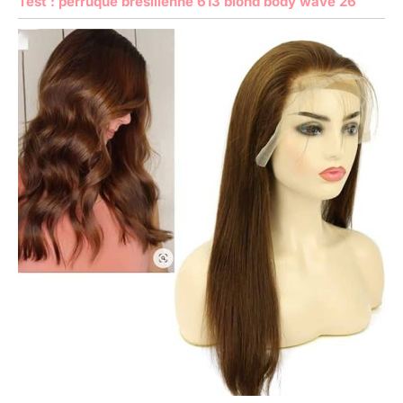
Test : perruque bresilienne 613 blond body wave 26