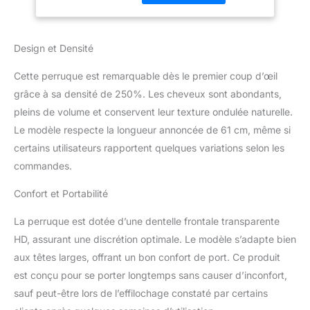
vierges, ramassés de
transparente HD de
jeunes filles, sans
61 cm
mélange de cheveux
Design et Densité
synthétiques, soyeux et
souples. Perruque
Cette perruque est remarquable dès le premier coup d’œil
blonde de qualité :
perruque frontale HD 613
grâce à sa densité de 250%. Les cheveux sont abondants,
x 15,2 cm, densité de
pleins de volume et conservent leur texture ondulée naturelle.
250 %, assez complète
Le modèle respecte la longueur annoncée de 61 cm, même si
et épaisse, chute
certains utilisateurs rapportent quelques variations selon les
minimale, pas de nœuds,
facile à teindre ou à
commandes.
décolorer, de sorte que
Confort et Portabilité
vous pouvez la teindre
dans une couleur
La perruque est dotée d’une dentelle frontale transparente
fantastique. Avantages
des perruques de
HD, assurant une discrétion optimale. Le modèle s’adapte bien
cheveux humains avec
aux têtes larges, offrant un bon confort de port. Ce produit
dentelle frontale HD 613,
est conçu pour se porter longtemps sans causer d’inconfort,
dentelle transparente HD,
sauf peut-être lors de l’effilochage constaté par certains
douce et invisible, partie