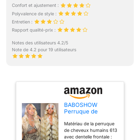
Confort et ajustement :
Polyvalence de style :
Entretien :
Rapport qualité-prix :
Notes des utilisateurs 4.2/5
Note de 4.2 pour 19 utilisateurs
BABOSHOW
Perruque de
cheveux humains
Matériau de la perruque
ondulés avec
de cheveux humains 613
dentelle frontale de
avec dentelle frontale :
250 % de densité -