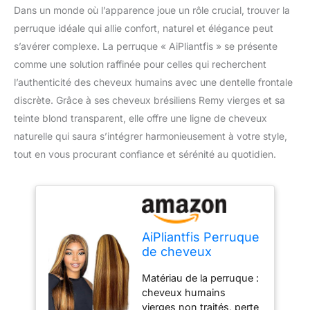
Dans un monde où l’apparence joue un rôle crucial, trouver la
perruque idéale qui allie confort, naturel et élégance peut
s’avérer complexe. La perruque « AiPliantfis » se présente
comme une solution raffinée pour celles qui recherchent
l’authenticité des cheveux humains avec une dentelle frontale
discrète. Grâce à ses cheveux brésiliens Remy vierges et sa
teinte blond transparent, elle offre une ligne de cheveux
naturelle qui saura s’intégrer harmonieusement à votre style,
tout en vous procurant confiance et sérénité au quotidien.
AiPliantfis Perruque
de cheveux
humains pour
Matériau de la perruque :
femme 10,2 x 10,2
cheveux humains
cm avec dentelle
vierges non traités, perte
frontale - Cheveux