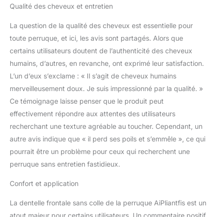
très bonne, tout comme
Qualité des cheveux et entretien
vos propres cheveux.
Vous pouvez le coiffer et
La question de la qualité des cheveux est essentielle pour
le permanenter selon vos
toute perruque, et ici, les avis sont partagés. Alors que
propres besoins. Mais
certains utilisateurs doutent de l’authenticité des cheveux
veuillez procéder sous la
humains, d’autres, en revanche, ont exprimé leur satisfaction.
direction d'un
L’un d’eux s’exclame : « Il s’agit de cheveux humains
professionnel Occasions
: la perruque en dentelle
merveilleusement doux. Je suis impressionné par la qualité. »
AiPliantfis montrera votre
Ce témoignage laisse penser que le produit peut
charme et votre beauté,
effectivement répondre aux attentes des utilisateurs
adaptée pour les
recherchant une texture agréable au toucher. Cependant, un
mariages, les fêtes, le
travail et la vie
autre avis indique que « il perd ses poils et s’emmêle », ce qui
quotidienne. C'est
pourrait être un problème pour ceux qui recherchent une
également un bon choix
perruque sans entretien fastidieux.
de cadeau. Service de
perruques Lace Front : le
Confort et application
jour même, le jour
suivant et la deuxième
La dentelle frontale sans colle de la perruque AiPliantfis est un
livraison pour Amazon
atout majeur pour certains utilisateurs. Un commentaire positif