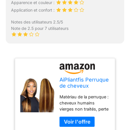
Apparence et couleur :
Application et confort :
Notes des utilisateurs 2.5/5
Note de 2.5 pour 7 utilisateurs
AiPliantfis Perruque
de cheveux
humains pour
Matériau de la perruque :
femme 10,2 x 10,2
cheveux humains
cm avec dentelle
vierges non traités, perte
frontale - Cheveux
minimale, faible nœuds,
raides P427 blond
parfum frais, densité 150
transparent -
% cheveux Remy de
Cheveux brésiliens