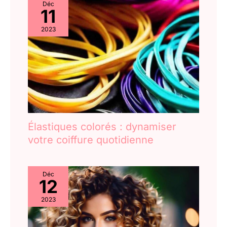
Déc
11
2023
Élastiques colorés : dynamiser
votre coiffure quotidienne
Déc
12
2023