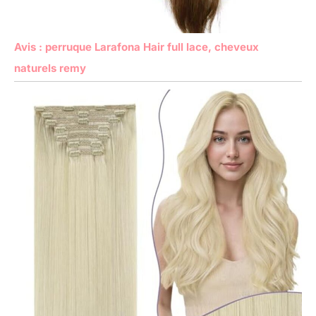
Avis : perruque Larafona Hair full lace, cheveux
naturels remy