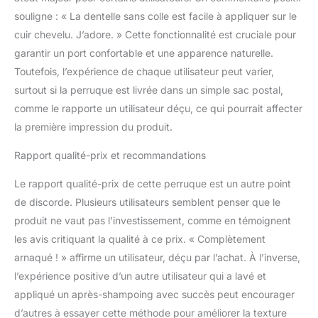
Prime, retour et échange
souligne : « La dentelle sans colle est facile à appliquer sur le
inconditionnels. Mais
veuillez faire attention à
cuir chevelu. J’adore. » Cette fonctionnalité est cruciale pour
ne pas endommager
garantir un port confortable et une apparence naturelle.
l'emballage. Si vous avez
Toutefois, l’expérience de chaque utilisateur peut varier,
des questions, veuillez
surtout si la perruque est livrée dans un simple sac postal,
nous contacter
rapidement.
comme le rapporte un utilisateur déçu, ce qui pourrait affecter
la première impression du produit.
Rapport qualité-prix et recommandations
Le rapport qualité-prix de cette perruque est un autre point
de discorde. Plusieurs utilisateurs semblent penser que le
produit ne vaut pas l’investissement, comme en témoignent
les avis critiquant la qualité à ce prix. « Complètement
arnaqué ! » affirme un utilisateur, déçu par l’achat. À l’inverse,
l’expérience positive d’un autre utilisateur qui a lavé et
appliqué un après-shampoing avec succès peut encourager
d’autres à essayer cette méthode pour améliorer la texture