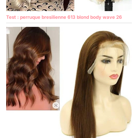
Test : perruque bresilienne 613 blond body wave 26