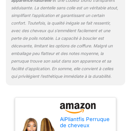
apparence naturelle
et une couleur blond transparent
le permanenter selon vos
propres besoins. Mais
séduisante. La dentelle sans colle est un véritable atout,
veuillez procéder sous la
simplifiant l’application et garantissant un certain
direction d'un
confort. Toutefois, la qualité inégale se fait ressentir,
professionnel Occasions
avec des cheveux qui s’emmêlent facilement et une
: la perruque en dentelle
perte de poils notable. La capacité à boucler est
AiPliantfis montrera votre
charme et votre beauté,
décevante, limitant les options de coiffure. Malgré un
adaptée pour les
emballage peu flatteur et des notes moyenne, la
mariages, les fêtes, le
perruque trouve son salut dans son apparence et sa
travail et la vie
facilité d’application. En somme, elle convient à celles
quotidienne. C'est
également un bon choix
qui privilégient l’esthétique immédiate à la durabilité.
de cadeau. Service de
perruques Lace Front : le
jour même, le jour
suivant et la deuxième
livraison pour Amazon
Prime, retour et échange
inconditionnels. Mais
AiPliantfis Perruque
veuillez faire attention à
de cheveux
ne pas endommager