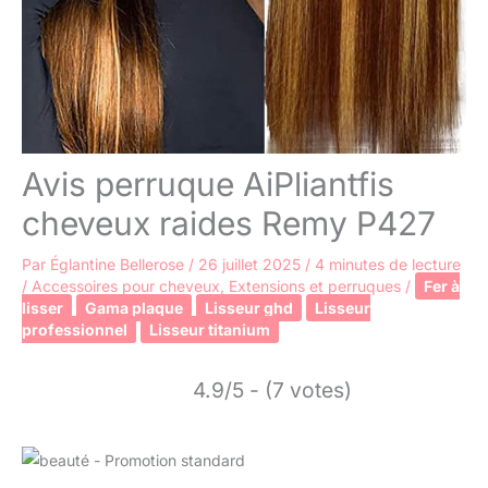
Avis perruque AiPliantfis
cheveux raides Remy P427
Par
Églantine Bellerose
/
26 juillet 2025
/
4 minutes de lecture
/
Accessoires pour cheveux
,
Extensions et perruques
/
Fer à
lisser
Gama plaque
Lisseur ghd
Lisseur
professionnel
Lisseur titanium
4.9/5 - (7 votes)