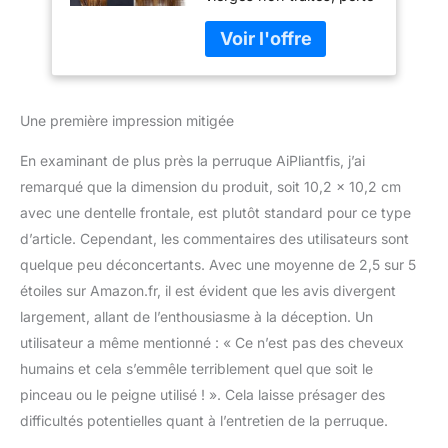
minimale, faible nœuds,
raides P427 blond
parfum frais, densité 150
transparent -
% cheveux Remy de
Cheveux brésiliens
qualité 8A. Haute qualité
Remy vierges avec
pour une utilisation à
ligne de cheveux
Une première impression mitigée
long terme. Perruque
naturelle
avec dentelle frontale de
En examinant de plus près la perruque AiPliantfis, j’ai
10,2 x 10,2 cm : 4
peignes et sangle
remarqué que la dimension du produit, soit 10,2 x 10,2 cm
réglable rendent la
avec une dentelle frontale, est plutôt standard pour ce type
perruque facile et
d’article. Cependant, les commentaires des utilisateurs sont
confortable à porter,
quelque peu déconcertants. Avec une moyenne de 2,5 sur 5
convient à la plupart des
tours de tête. Facile à
étoiles sur Amazon.fr, il est évident que les avis divergent
porter et à coiffer. La
largement, allant de l’enthousiasme à la déception. Un
dentelle transparente la
utilisateur a même mentionné : « Ce n’est pas des cheveux
rend très naturelle et
humains et cela s’emmêle terriblement quel que soit le
authentique Couleur :
pinceau ou le peigne utilisé ! ». Cela laisse présager des
blond méché P427 très
naturel et réaliste, la
difficultés potentielles quant à l’entretien de la perruque.
couleur à la racine est