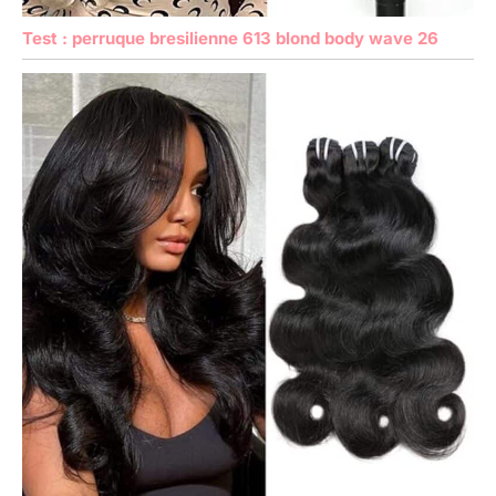
Test : perruque bresilienne 613 blond body wave 26