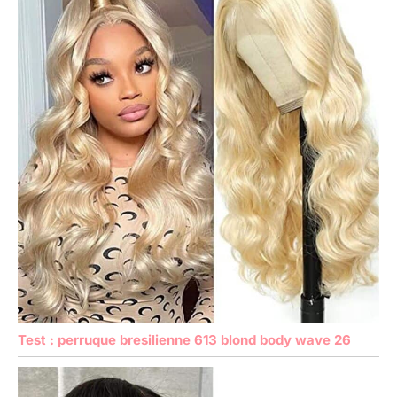
Test : perruque bresilienne 613 blond body wave 26