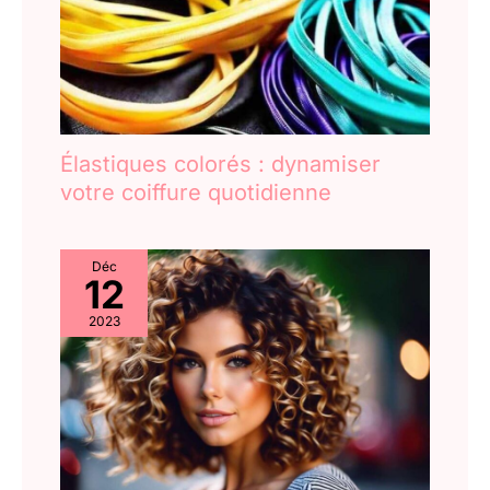
Élastiques colorés : dynamiser
votre coiffure quotidienne
Déc
12
2023