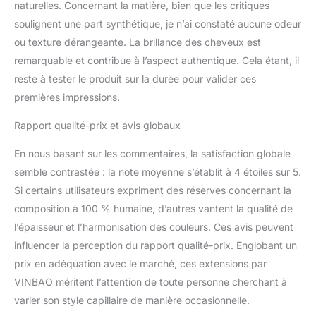
choix, porter
naturelles. Concernant la matière, bien que les critiques
naturellement, en raison
soulignent une part synthétique, je n’ai constaté aucune odeur
de la lumière de prise de
ou texture dérangeante. La brillance des cheveux est
vue et de l'écran
remarquable et contribue à l’aspect authentique. Cela étant, il
d'affichage, l'image du
produit et les cheveux
reste à tester le produit sur la durée pour valider ces
réels peuvent avoir une
premières impressions.
légère différence de
couleur, je peux vous
Rapport qualité-prix et avis globaux
aider à choisir Entretien
des extensions de
En nous basant sur les commentaires, la satisfaction globale
cheveux : les extensions
semble contrastée : la note moyenne s’établit à 4 étoiles sur 5.
de cheveux à clipser
Si certains utilisateurs expriment des réserves concernant la
sont faciles à entretenir
composition à 100 % humaine, d’autres vantent la qualité de
et à entretenir, il suffit de
suivre les étapes simples
l’épaisseur et l’harmonisation des couleurs. Ces avis peuvent
pour les garder en bon
influencer la perception du rapport qualité-prix. Englobant un
état. Le shampooing et
prix en adéquation avec le marché, ces extensions par
l'après-shampoing
VINBAO méritent l’attention de toute personne cherchant à
peuvent être utilisés pour
conditionner les cheveux
varier son style capillaire de manière occasionnelle.
et maintenir la