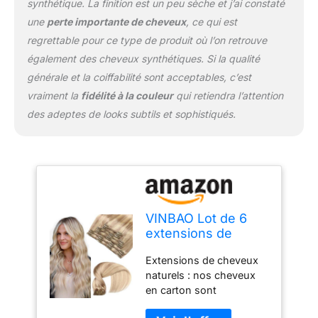
grands festivals, peut
synthétique. La finition est un peu sèche et j’ai constaté
répondre aux besoins
une
perte importante de cheveux
, ce qui est
des coiffures en
regrettable pour ce type de produit où l’on retrouve
différentes occasions
également des cheveux synthétiques. Si la qualité
Couleur des cheveux :
nous fournissons une
générale et la coiffabilité sont acceptables, c’est
variété de couleurs de
vraiment la
fidélité à la couleur
qui retiendra l’attention
cheveux populaires au
des adeptes de looks subtils et sophistiqués.
choix, porter
naturellement, en raison
de la lumière de prise de
vue et de l'écran
d'affichage, l'image du
produit et les cheveux
réels peuvent avoir une
VINBAO Lot de 6
légère différence de
extensions de
couleur, je peux vous
cheveux humains à
aider à choisir Entretien
Extensions de cheveux
clips, 120 g, blond
des extensions de
naturels : nos cheveux
sale avec méches
cheveux : les extensions
en carton sont
blond décoloré,
de cheveux à clipser
composés à 100 % de
cheveux humains
sont faciles à entretenir