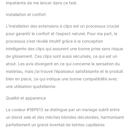
impatiente de me lancer dans ce test.
avec 1 à 2 ensembles, ou
pour obtenir un look
Installation et confort
complet et volumineux
avec 2 à 3 ensembles
L’installation des extensions à clips est un processus crucial
Pratique et rapide : facile
à porter ou à enlever en
pour garantir le confort et l’aspect naturel. Pour ma part, le
quelques minutes,
processus s’est révélé intuitif grâce à la conception
changer rapidement de
intelligente des clips qui assurent une bonne prise sans risque
coiffure, peut être teint
de glissement. Ces clips sont aussi sécurisés, ce qui est un
bouclé et lissé comme de
atout. Les avis divergent en ce qui concerne la sensation du
vrais cheveux, que ce
soit pour les mariages
matériau, mais j’ai trouvé l’épaisseur satisfaisante et le produit
romantiques ou les
bien en place, ce qui indique une bonne compatibilité avec
grands festivals, peut
une utilisation quotidienne.
répondre aux besoins
des coiffures en
Qualité et apparence
différentes occasions
Couleur des cheveux :
La couleur #18P613 se distingue par un mariage subtil entre
nous fournissons une
un blond sale et des mèches blondes décolorées, harmonisant
variété de couleurs de
parfaitement un grand éventail de teintes capillaires
cheveux populaires au