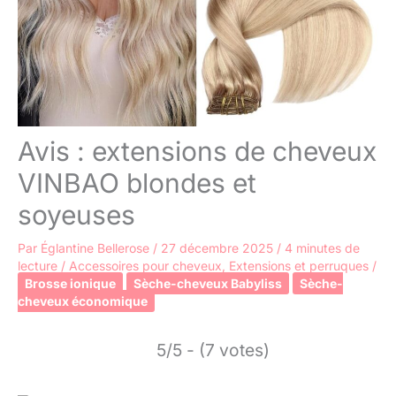
Avis : extensions de cheveux
VINBAO blondes et
soyeuses
Par
Églantine Bellerose
/
27 décembre 2025
/
4 minutes de
lecture
/
Accessoires pour cheveux
,
Extensions et perruques
/
Brosse ionique
Sèche-cheveux Babyliss
Sèche-
cheveux économique
5/5 - (7 votes)