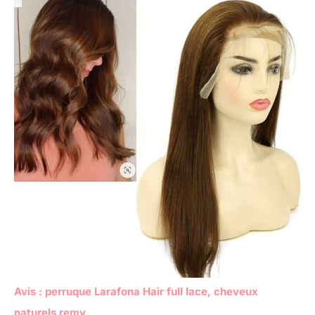
Avis : perruque Larafona Hair full lace, cheveux
naturels remy