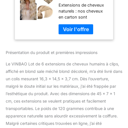
Extensions de cheveux
clips, 120 g, blond
naturels : nos cheveux
sale avec méches
en carton sont
blond décoloré,
composés à 100 % de
cheveux humains
cheveux naturels, les
lisses et soyeux
extensions de cheveux
(#C18P613, 5,5 m)
humains VINBAO sont
très similaires à vos
Présentation du produit et premières impressions
propres cheveux en
termes de lustre et de
Le VINBAO Lot de 6 extensions de cheveux humains à clips,
texture, et plus naturelles
à porter Caractéristiques
affiché en blond sale méché blond décoloré, m’a été livré dans
des extensions de
un colis mesurant 16,3 x 14,5 x 3,7 cm. Dès l’ouverture,
cheveux à clipser : les
malgré le doute initial sur les matériaux, j’ai été frappée par
extensions de cheveux à
l’esthétique du produit. Avec des dimensions de 45 x 7 x 1
clipser VINBAO sont
composées de 18 clips,
cm, ces extensions se veulent pratiques et facilement
35,6 à 40,6 cm, 100 g,
transportables. Le poids de 120 grammes contribue à une
45,7 à 55,9 cm et 120 g.
apparence naturelle sans alourdir excessivement la coiffure.
Parfaites pour un boost
Malgré certaines critiques trouvées en ligne, j’ai été
d'épaisseur naturelle