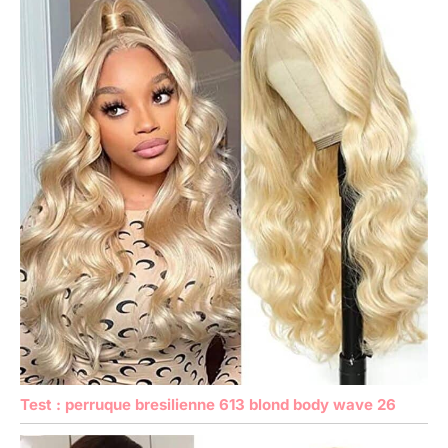
Test : perruque bresilienne 613 blond body wave 26