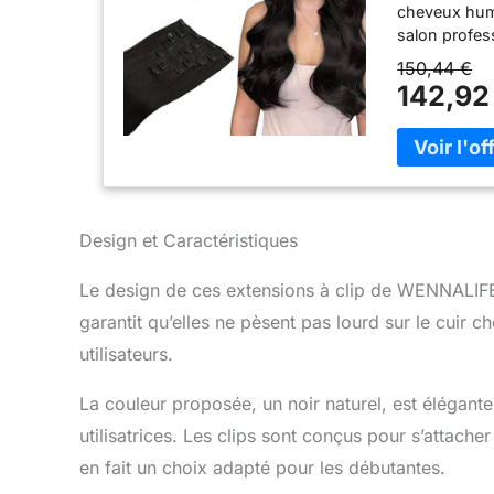
cheveux huma
salon profe
cheveux natu
150,44 €
saines sont c
142,92
discrets en 
vos cheveux 
naturellemen
in human hai
105g sans cl
suggérer 1-2
Design et Caractéristiques
ensembles ; 
recommandon
Le design de ces extensions à clip de WENNALIFE
remplacemen
nuance qui n
garantit qu’elles ne pèsent pas lourd sur le cuir 
s'unissent p
utilisateurs.
suggérons de
(Il peut y av
La couleur proposée, un noir naturel, est élégan
Si vous avez 
vous aider à
utilisatrices. Les clips sont conçus pour s’attacher
longue durée
en fait un choix adapté pour les débutantes.
d'une couch