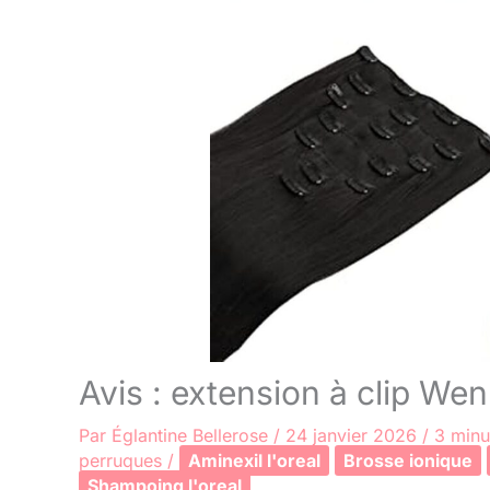
Avis : extension à clip We
Par
Églantine Bellerose
/
24 janvier 2026
/
3 minu
perruques
/
Aminexil l'oreal
Brosse ionique
Shampoing l'oreal