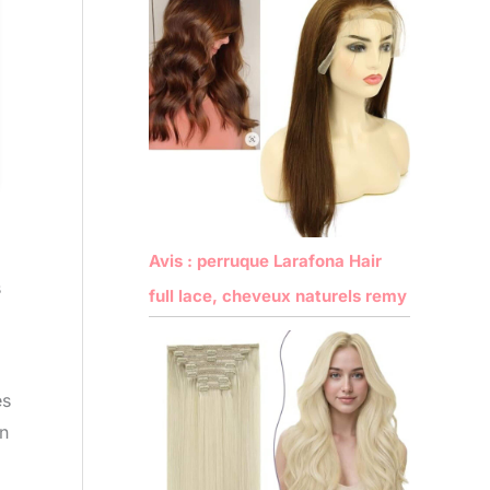
Avis : perruque Larafona Hair
s
full lace, cheveux naturels remy
es
on