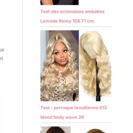
Test des extensions ondulées
Lemoda Remy 15A 71 cm
ue
et
Test : perruque bresilienne 613
blond body wave 26