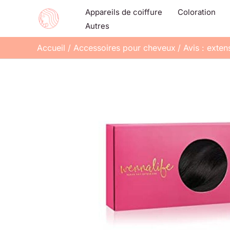
Aller
Appareils de coiffure
Coloration
au
Autres
contenu
Accueil
Accessoires pour cheveux
Avis : exte