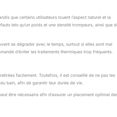
 et vos cheveux. Vous pouvez facilement l'appliquer et
us-même pour changer de coiffure pour différentes occasions,
iage, des fêtes, des rendez-vous, etc. teint, etc. Lorsque
ndis que certains utilisateurs louent l’aspect naturel et la
ez ou le redressez, veuillez contrôler la température en
250F. 【Conseils sur la chaleur】Nous aimons tous nos
auts tels qu’un poids et une densité trompeurs, ainsi que d
e cheveux et souhaitons qu'elles durent le plus longtemps
ur s'assurer qu'elles durent, nous recommandons de les
ées en utilisant un revitalisant profond, etc. N'oubliez pas
uvent se dégrader avec le temps, surtout si elles sont mal
sions de cheveux ont une durée de vie naturelle et qu'il est
qu'elles s'assèchent avec le temps. Si vous remarquez que
ommandé d’éviter les traitements thermiques trop fréquents.
it, il est peut-être temps de les remplacer pour préserver la
os cheveux.
tirées facilement. Toutefois, il est conseillé de ne pas les
u bain, afin de garantir leur durée de vie.
peut être nécessaire afin d’assurer un placement optimal de