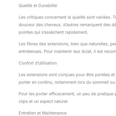
cuir chevelu
Qualité et Durabilité
l'enlever vo
comme un mar
Les critiques concernant la qualité sont variées. Ta
vous le boucl
dessous de 
douceur des cheveux, d’autres remarquent des déf
extensions d
pointes qui s’assèchent rapidement.
possible. Po
garder hydrat
Les fibres des extensions, bien que naturelles, pe
que les exten
donc normal 
entretenues. Pour maintenir leur éclat, il est rec
cela se produ
beauté de v
Confort d’utilisation
Les extensions sont conçues pour être portées et re
porter en continu, notamment lors du sommeil ou d
Pour les porter efficacement, un peu de pratique 
clips et un aspect naturel.
Entretien et Maintenance