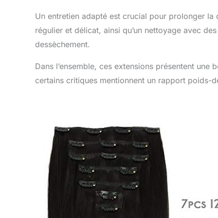
Un entretien adapté est crucial pour prolonger la
régulier et délicat, ainsi qu’un nettoyage avec de
dessèchement.
Dans l’ensemble, ces extensions présentent une bo
certains critiques mentionnent un rapport poids-d