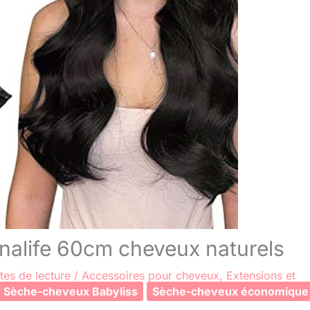
nnalife 60cm cheveux naturels
tes de lecture
/
Accessoires pour cheveux
,
Extensions et
Sèche-cheveux Babyliss
Sèche-cheveux économique