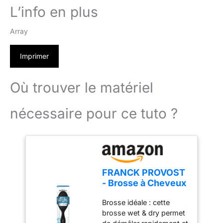
L’info en plus
Array
Imprimer
Où trouver le matériel
nécessaire pour ce tuto ?
FRANCK PROVOST
- Brosse à Cheveux
Démêlante - Wet &
Brosse idéale : cette
Dry - Cheveux
brosse wet & dry permet
Humides & Secs -