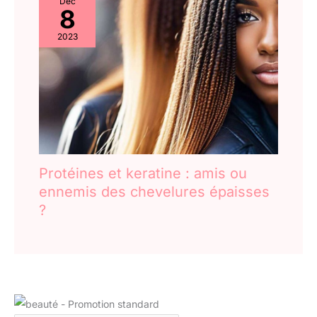
Déc
8
2023
Protéines et keratine : amis ou
ennemis des chevelures épaisses
?