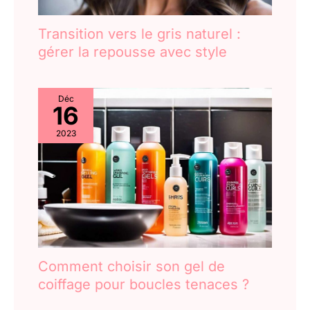
Transition vers le gris naturel :
gérer la repousse avec style
Déc
16
2023
Comment choisir son gel de
coiffage pour boucles tenaces ?