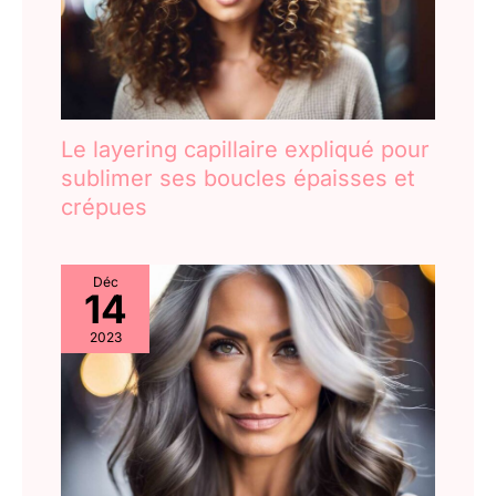
Le layering capillaire expliqué pour
sublimer ses boucles épaisses et
crépues
Déc
14
2023