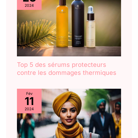
2024
Top 5 des sérums protecteurs
contre les dommages thermiques
Fév
11
2024